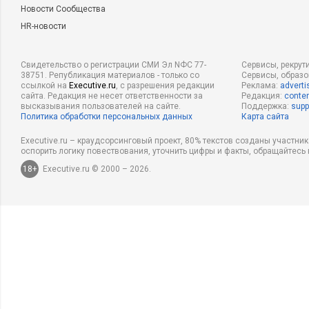
Новости Сообщества
HR-новости
Свидетельство о регистрации СМИ Эл NФС 77-
Сервисы, рекрут
38751. Републикация материалов - только со
Сервисы, образ
ссылкой на
Executive.ru
, с разрешения редакции
Реклама:
adverti
сайта. Редакция не несет ответственности за
Редакция:
conten
высказывания пользователей на сайте.
Поддержка:
supp
Политика обработки персональных данных
Карта сайта
Executive.ru – краудсорсинговый проект, 80% текстов созданы участни
оспорить логику повествования, уточнить цифры и факты, обращайтесь 
18+
Executive.ru © 2000 – 2026.