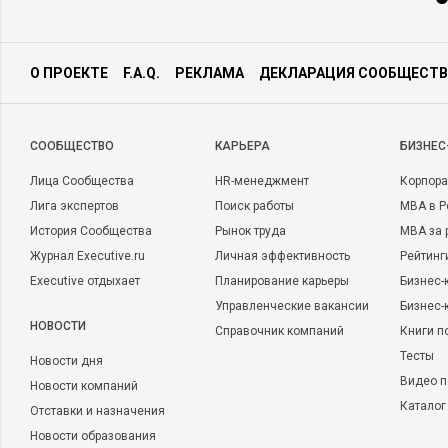
О ПРОЕКТЕ
F.A.Q.
РЕКЛАМА
ДЕКЛАРАЦИЯ СООБЩЕСТВ
CООБЩЕСТВО
КАРЬЕРА
БИЗНЕС
Лица Сообщества
HR-менеджмент
Корпора
Лига экспертов
Поиск работы
MBA в Р
История Сообщества
Рынок труда
MBA за 
Журнал Executive.ru
Личная эффективность
Рейтинг
Executive отдыхает
Планирование карьеры
Бизнес-
Управленческие вакансии
Бизнес-
НОВОСТИ
Справочник компаний
Книги п
Тесты
Новости дня
Видео п
Новости компаний
Каталог
Отставки и назначения
Новости образования