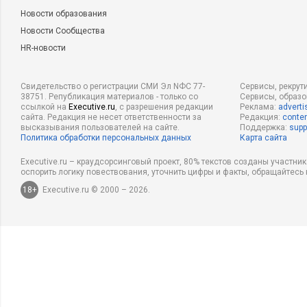
Новости образования
Новости Сообщества
HR-новости
Свидетельство о регистрации СМИ Эл NФС 77-
Сервисы, рекрут
38751. Републикация материалов - только со
Сервисы, образ
ссылкой на
Executive.ru
, с разрешения редакции
Реклама:
adverti
сайта. Редакция не несет ответственности за
Редакция:
conten
высказывания пользователей на сайте.
Поддержка:
supp
Политика обработки персональных данных
Карта сайта
Executive.ru – краудсорсинговый проект, 80% текстов созданы участни
оспорить логику повествования, уточнить цифры и факты, обращайтесь 
18+
Executive.ru © 2000 – 2026.