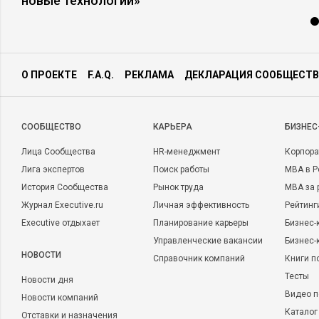
новые технологии»
О ПРОЕКТЕ
F.A.Q.
РЕКЛАМА
ДЕКЛАРАЦИЯ СООБЩЕСТВ
CООБЩЕСТВО
КАРЬЕРА
БИЗНЕС
Лица Сообщества
HR-менеджмент
Корпора
Лига экспертов
Поиск работы
MBA в Р
История Сообщества
Рынок труда
MBA за 
Журнал Executive.ru
Личная эффективность
Рейтинг
Executive отдыхает
Планирование карьеры
Бизнес-
Управленческие вакансии
Бизнес-
НОВОСТИ
Справочник компаний
Книги п
Тесты
Новости дня
Видео п
Новости компаний
Каталог
Отставки и назначения