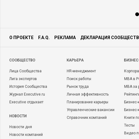
О ПРОЕКТЕ
F.A.Q.
РЕКЛАМА
ДЕКЛАРАЦИЯ СООБЩЕСТВ
CООБЩЕСТВО
КАРЬЕРА
БИЗНЕС
Лица Сообщества
HR-менеджмент
Корпора
Лига экспертов
Поиск работы
MBA в Р
История Сообщества
Рынок труда
MBA за 
Журнал Executive.ru
Личная эффективность
Рейтинг
Executive отдыхает
Планирование карьеры
Бизнес-
Управленческие вакансии
Бизнес-
НОВОСТИ
Справочник компаний
Книги п
Тесты
Новости дня
Видео п
Новости компаний