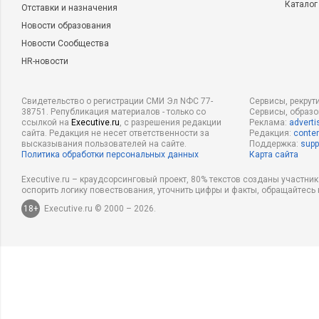
Каталог
Отставки и назначения
Новости образования
Новости Сообщества
HR-новости
Свидетельство о регистрации СМИ Эл NФС 77-
Сервисы, рекрут
38751. Републикация материалов - только со
Сервисы, образ
ссылкой на
Executive.ru
, с разрешения редакции
Реклама:
adverti
сайта. Редакция не несет ответственности за
Редакция:
conten
высказывания пользователей на сайте.
Поддержка:
supp
Политика обработки персональных данных
Карта сайта
Executive.ru – краудсорсинговый проект, 80% текстов созданы участни
оспорить логику повествования, уточнить цифры и факты, обращайтесь 
18+
Executive.ru © 2000 – 2026.