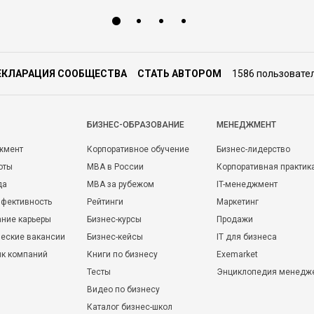
ЕКЛАРАЦИЯ СООБЩЕСТВА
СТАТЬ АВТОРОМ
1586 пользовате
БИЗНЕС-ОБРАЗОВАНИЕ
МЕНЕДЖМЕНТ
жмент
Корпоративное обучение
Бизнес-лидерство
оты
MBA в России
Корпоративная практик
да
MBA за рубежом
IT-менеджмент
фективность
Рейтинги
Маркетинг
ние карьеры
Бизнес-курсы
Продажи
еские вакансии
Бизнес-кейсы
IT для бизнеса
ик компаний
Книги по бизнесу
Exemarket
Тесты
Энциклопедия менедж
Видео по бизнесу
Каталог бизнес-школ