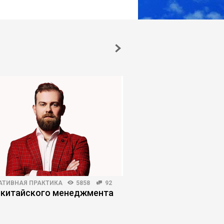
АТИВНАЯ ПРАКТИКА
5858
92
ЛИЧНАЯ ЭФФЕКТИВНОСТЬ
 китайского менеджмента
Из каких компонент
доверие