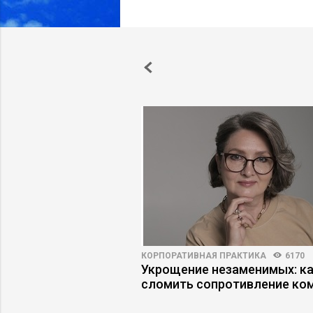
ПРАКТИКА
4861
47
КОРПОРАТИВНАЯ ПРАКТИКА
6170
т: как работают
Укрощение незаменимых: к
оторые штампуют
сломить сопротивление ко