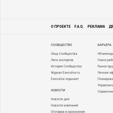
О ПРОЕКТЕ
F.A.Q.
РЕКЛАМА
Д
CООБЩЕСТВО
КАРЬЕРА
Лица Сообщества
HR-менед
Лига экспертов
Поиск раб
История Сообщества
Рынок тру
Журнал Executive.ru
Личная эф
Executive отдыхает
Планирова
Управленч
НОВОСТИ
Справочн
Новости дня
Новости компаний
Отставки и назначения