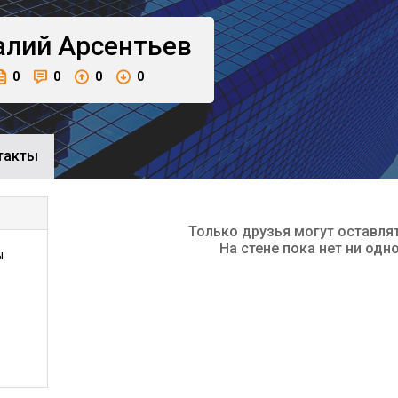
алий
Арсентьев
0
0
0
0
такты
Только друзья могут оставля
На стене пока нет ни одн
ы