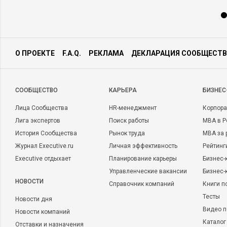
О ПРОЕКТЕ
F.A.Q.
РЕКЛАМА
ДЕКЛАРАЦИЯ СООБЩЕСТВ
CООБЩЕСТВО
КАРЬЕРА
БИЗНЕС
Лица Сообщества
HR-менеджмент
Корпора
Лига экспертов
Поиск работы
MBA в Р
История Сообщества
Рынок труда
MBA за 
Журнал Executive.ru
Личная эффективность
Рейтинг
Executive отдыхает
Планирование карьеры
Бизнес-
Управленческие вакансии
Бизнес-
НОВОСТИ
Справочник компаний
Книги п
Тесты
Новости дня
Видео п
Новости компаний
Каталог
Отставки и назначения