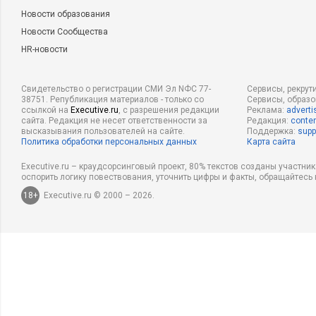
Новости образования
Новости Сообщества
HR-новости
Свидетельство о регистрации СМИ Эл NФС 77-
Сервисы, рекрут
38751. Републикация материалов - только со
Сервисы, образ
ссылкой на
Executive.ru
, с разрешения редакции
Реклама:
adverti
сайта. Редакция не несет ответственности за
Редакция:
conten
высказывания пользователей на сайте.
Поддержка:
supp
Политика обработки персональных данных
Карта сайта
Executive.ru – краудсорсинговый проект, 80% текстов созданы участни
оспорить логику повествования, уточнить цифры и факты, обращайтесь 
18+
Executive.ru © 2000 – 2026.