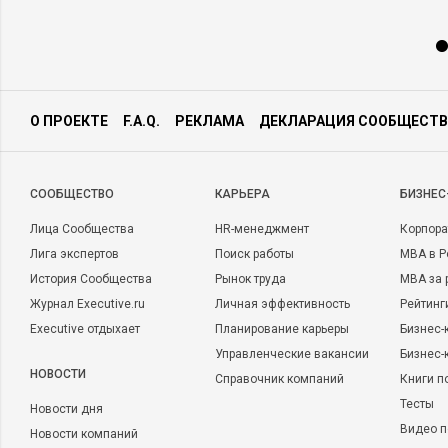
О ПРОЕКТЕ
F.A.Q.
РЕКЛАМА
ДЕКЛАРАЦИЯ СООБЩЕСТВ
CООБЩЕСТВО
КАРЬЕРА
БИЗНЕС
Лица Сообщества
HR-менеджмент
Корпора
Лига экспертов
Поиск работы
MBA в Р
История Сообщества
Рынок труда
MBA за 
Журнал Executive.ru
Личная эффективность
Рейтинг
Executive отдыхает
Планирование карьеры
Бизнес-
Управленческие вакансии
Бизнес-
НОВОСТИ
Справочник компаний
Книги п
Тесты
Новости дня
Видео п
Новости компаний