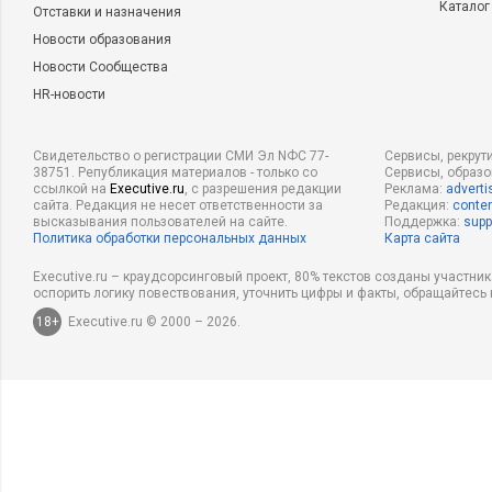
Каталог
Отставки и назначения
Новости образования
Новости Сообщества
HR-новости
Свидетельство о регистрации СМИ Эл NФС 77-
Сервисы, рекрут
38751. Републикация материалов - только со
Сервисы, образ
ссылкой на
Executive.ru
, с разрешения редакции
Реклама:
adverti
сайта. Редакция не несет ответственности за
Редакция:
conten
высказывания пользователей на сайте.
Поддержка:
supp
Политика обработки персональных данных
Карта сайта
Executive.ru – краудсорсинговый проект, 80% текстов созданы участни
оспорить логику повествования, уточнить цифры и факты, обращайтесь 
18+
Executive.ru © 2000 – 2026.