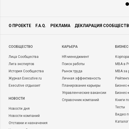
О ПРОЕКТЕ
F.A.Q.
РЕКЛАМА
ДЕКЛАРАЦИЯ СООБЩЕСТВ
CООБЩЕСТВО
КАРЬЕРА
БИЗНЕС
Лица Сообщества
HR-менеджмент
Корпора
Лига экспертов
Поиск работы
MBA в Р
История Сообщества
Рынок труда
MBA за 
Журнал Executive.ru
Личная эффективность
Рейтинг
Executive отдыхает
Планирование карьеры
Бизнес-
Управленческие вакансии
Бизнес-
НОВОСТИ
Справочник компаний
Книги п
Тесты
Новости дня
Видео п
Новости компаний
Каталог
Отставки и назначения