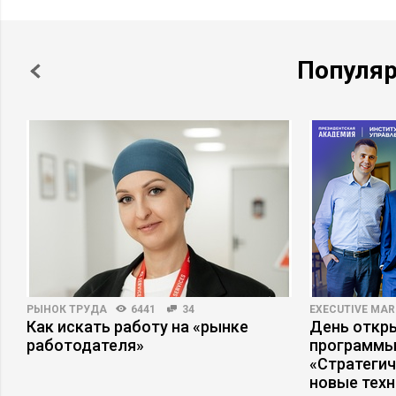
Популя
РЫНОК ТРУДА
6441
34
EXECUTIVE MAR
ь
Как искать работу на «рынке
День откр
работодателя»
программы
«Стратеги
новые тех