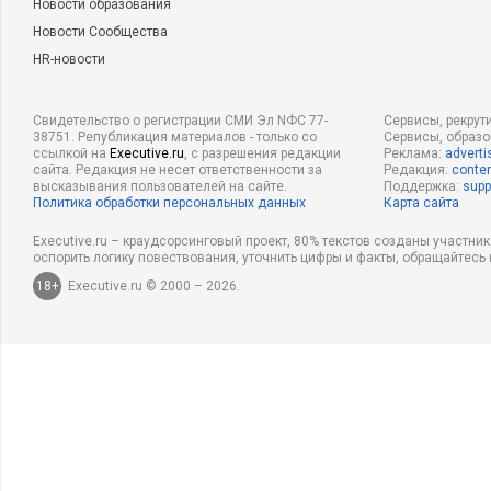
Новости образования
Новости Сообщества
HR-новости
Свидетельство о регистрации СМИ Эл NФС 77-
Сервисы, рекрут
38751. Републикация материалов - только со
Сервисы, образ
ссылкой на
Executive.ru
, с разрешения редакции
Реклама:
adverti
сайта. Редакция не несет ответственности за
Редакция:
conten
высказывания пользователей на сайте.
Поддержка:
supp
Политика обработки персональных данных
Карта сайта
Executive.ru – краудсорсинговый проект, 80% текстов созданы участни
оспорить логику повествования, уточнить цифры и факты, обращайтесь 
18+
Executive.ru © 2000 – 2026.