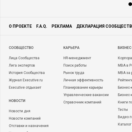
О ПРОЕКТЕ
F.A.Q.
РЕКЛАМА
ДЕКЛАРАЦИЯ СООБЩЕСТВ
CООБЩЕСТВО
КАРЬЕРА
БИЗНЕС
Лица Сообщества
HR-менеджмент
Корпора
Лига экспертов
Поиск работы
MBA в Р
История Сообщества
Рынок труда
MBA за 
Журнал Executive.ru
Личная эффективность
Рейтинг
Executive отдыхает
Планирование карьеры
Бизнес-
Управленческие вакансии
Бизнес-
НОВОСТИ
Справочник компаний
Книги п
Тесты
Новости дня
Видео п
Новости компаний
Каталог
Отставки и назначения