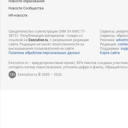
Новости образования
Новости Сообщества
HR-новости
Свидетельство о регистрации СМИ Эл NФС 77-
Сервисы, рекрут
38751. Републикация материалов - только со
Сервисы, образ
ссылкой на
Executive.ru
, с разрешения редакции
Реклама:
adverti
сайта. Редакция не несет ответственности за
Редакция:
conten
высказывания пользователей на сайте.
Поддержка:
supp
Политика обработки персональных данных
Карта сайта
Executive.ru – краудсорсинговый проект, 80% текстов созданы участни
оспорить логику повествования, уточнить цифры и факты, обращайтесь 
18+
Executive.ru © 2000 – 2026.