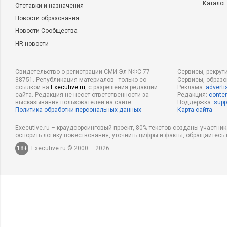
Каталог
Отставки и назначения
Новости образования
Новости Сообщества
HR-новости
Свидетельство о регистрации СМИ Эл NФС 77-
Сервисы, рекрут
38751. Републикация материалов - только со
Сервисы, образ
ссылкой на
Executive.ru
, с разрешения редакции
Реклама:
adverti
сайта. Редакция не несет ответственности за
Редакция:
conten
высказывания пользователей на сайте.
Поддержка:
supp
Политика обработки персональных данных
Карта сайта
Executive.ru – краудсорсинговый проект, 80% текстов созданы участни
оспорить логику повествования, уточнить цифры и факты, обращайтесь 
18+
Executive.ru © 2000 – 2026.