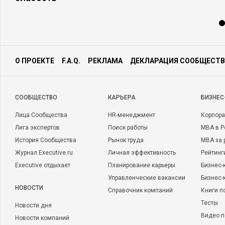
О ПРОЕКТЕ
F.A.Q.
РЕКЛАМА
ДЕКЛАРАЦИЯ СООБЩЕСТВ
CООБЩЕСТВО
КАРЬЕРА
БИЗНЕС
Лица Сообщества
HR-менеджмент
Корпора
Лига экспертов
Поиск работы
MBA в Р
История Сообщества
Рынок труда
MBA за 
Журнал Executive.ru
Личная эффективность
Рейтинг
Executive отдыхает
Планирование карьеры
Бизнес-
Управленческие вакансии
Бизнес-
НОВОСТИ
Справочник компаний
Книги п
Тесты
Новости дня
Видео п
Новости компаний