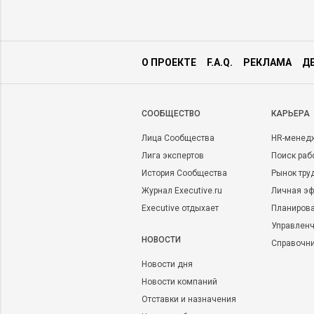
О ПРОЕКТЕ
F.A.Q.
РЕКЛАМА
Д
CООБЩЕСТВО
КАРЬЕРА
Лица Сообщества
HR-менед
Лига экспертов
Поиск раб
История Сообщества
Рынок тру
Журнал Executive.ru
Личная эф
Executive отдыхает
Планирова
Управленч
НОВОСТИ
Справочн
Новости дня
Новости компаний
Отставки и назначения