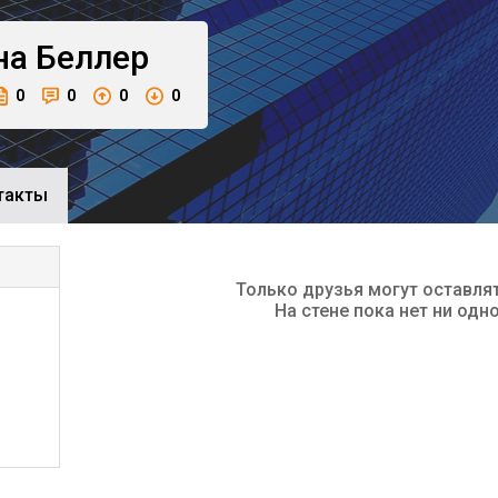
на
Беллер
0
0
0
0
такты
Только друзья могут оставля
На стене пока нет ни одн