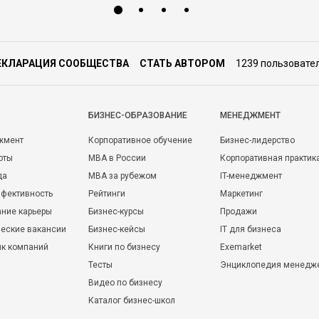
ЕКЛАРАЦИЯ СООБЩЕСТВА
СТАТЬ АВТОРОМ
1239 пользовате
БИЗНЕС-ОБРАЗОВАНИЕ
МЕНЕДЖМЕНТ
жмент
Корпоративное обучение
Бизнес-лидерство
оты
MBA в России
Корпоративная практик
да
MBA за рубежом
IT-менеджмент
фективность
Рейтинги
Маркетинг
ние карьеры
Бизнес-курсы
Продажи
еские вакансии
Бизнес-кейсы
IT для бизнеса
ик компаний
Книги по бизнесу
Exemarket
Тесты
Энциклопедия менедж
Видео по бизнесу
Каталог бизнес-школ