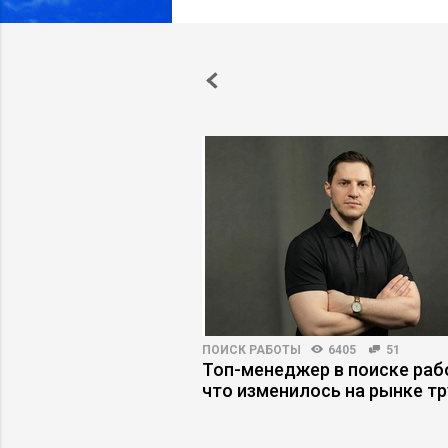
22
ПОИСК РАБОТЫ
6405
51
векоцентричность не
Топ-менеджер в поиске раб
изнесе
что изменилось на рынке т