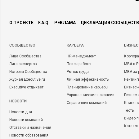
О ПРОЕКТЕ
F.A.Q.
РЕКЛАМА
ДЕКЛАРАЦИЯ СООБЩЕСТВ
CООБЩЕСТВО
КАРЬЕРА
БИЗНЕС
Лица Сообщества
HR-менеджмент
Корпора
Лига экспертов
Поиск работы
MBA в Р
История Сообщества
Рынок труда
MBA за 
Журнал Executive.ru
Личная эффективность
Рейтинг
Executive отдыхает
Планирование карьеры
Бизнес-
Управленческие вакансии
Бизнес-
НОВОСТИ
Справочник компаний
Книги п
Тесты
Новости дня
Видео п
Новости компаний
Каталог
Отставки и назначения
Новости образования