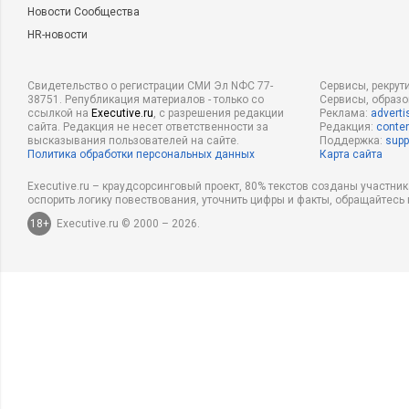
Новости Сообщества
HR-новости
Свидетельство о регистрации СМИ Эл NФС 77-
Сервисы, рекрут
38751. Републикация материалов - только со
Сервисы, образ
ссылкой на
Executive.ru
, с разрешения редакции
Реклама:
adverti
сайта. Редакция не несет ответственности за
Редакция:
conten
высказывания пользователей на сайте.
Поддержка:
supp
Политика обработки персональных данных
Карта сайта
Executive.ru – краудсорсинговый проект, 80% текстов созданы участни
оспорить логику повествования, уточнить цифры и факты, обращайтесь 
18+
Executive.ru © 2000 – 2026.