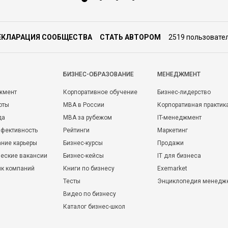
ЕКЛАРАЦИЯ СООБЩЕСТВА
СТАТЬ АВТОРОМ
2519 пользовате
БИЗНЕС-ОБРАЗОВАНИЕ
МЕНЕДЖМЕНТ
жмент
Корпоративное обучение
Бизнес-лидерство
оты
MBA в России
Корпоративная практик
да
MBA за рубежом
IT-менеджмент
фективность
Рейтинги
Маркетинг
ние карьеры
Бизнес-курсы
Продажи
еские вакансии
Бизнес-кейсы
IT для бизнеса
ик компаний
Книги по бизнесу
Exemarket
Тесты
Энциклопедия менедж
Видео по бизнесу
Каталог бизнес-школ