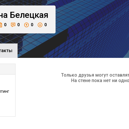
на
Белецкая
0
0
0
0
такты
Только друзья могут оставля
На стене пока нет ни одн
лтинг