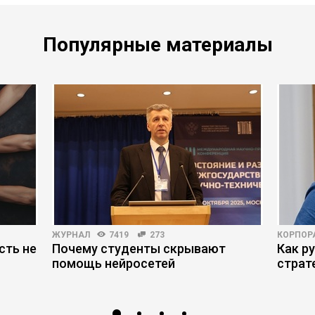
Популярные материалы
ЖУРНАЛ
7419
273
КОРПОР
сть не
Почему студенты скрывают
Как р
помощь нейросетей
страт