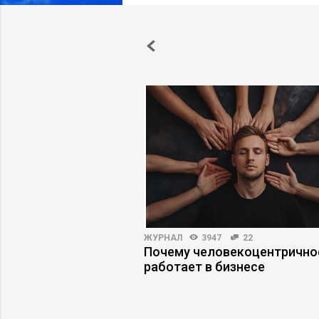
ВО
6863
4
ЖУРНАЛ
3947
22
для лидера, чтобы
Почему человекоцентрично
йчивость
работает в бизнесе