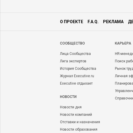
О ПРОЕКТЕ
F.A.Q.
РЕКЛАМА
Д
CООБЩЕСТВО
КАРЬЕРА
Лица Сообщества
HR-менед
Лига экспертов
Поиск раб
История Сообщества
Рынок тру
Журнал Executive.ru
Личная эф
Executive отдыхает
Планирова
Управленч
НОВОСТИ
Справочн
Новости дня
Новости компаний
Отставки и назначения
Новости образования