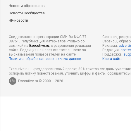
Новости образования
Новости Сообщества
HR-новости
Свидетельство о регистрации СМИ Эл NФС 77-
Сервисы, рекрут
38751. Републикация материалов - только со
Сервисы, образ
ссылкой на
Executive.ru
, с разрешения редакции
Реклама:
adverti
сайта. Редакция не несет ответственности за
Редакция:
conten
высказывания пользователей на сайте.
Поддержка:
supp
Политика обработки персональных данных
Карта сайта
Executive.ru – краудсорсинговый проект, 80% текстов созданы участни
оспорить логику повествования, уточнить цифры и факты, обращайтесь 
18+
Executive.ru © 2000 – 2026.