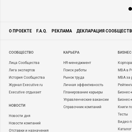
О ПРОЕКТЕ
F.A.Q.
РЕКЛАМА
ДЕКЛАРАЦИЯ СООБЩЕСТВ
CООБЩЕСТВО
КАРЬЕРА
БИЗНЕС
Лица Сообщества
HR-менеджмент
Корпора
Лига экспертов
Поиск работы
MBA в Р
История Сообщества
Рынок труда
MBA за 
Журнал Executive.ru
Личная эффективность
Рейтинг
Executive отдыхает
Планирование карьеры
Бизнес-
Управленческие вакансии
Бизнес-
НОВОСТИ
Справочник компаний
Книги п
Тесты
Новости дня
Видео п
Новости компаний
Каталог
Отставки и назначения