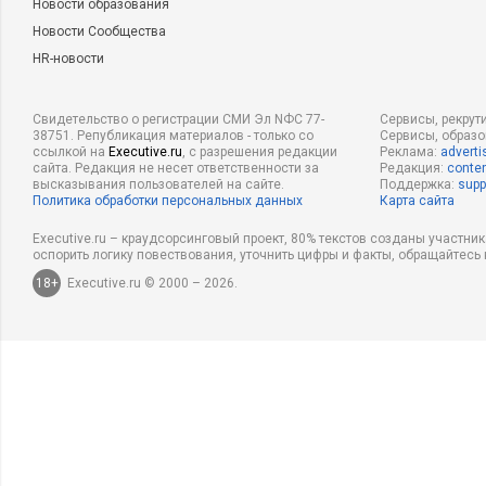
Новости образования
Новости Сообщества
HR-новости
Свидетельство о регистрации СМИ Эл NФС 77-
Сервисы, рекрут
38751. Републикация материалов - только со
Сервисы, образ
ссылкой на
Executive.ru
, с разрешения редакции
Реклама:
adverti
сайта. Редакция не несет ответственности за
Редакция:
conten
высказывания пользователей на сайте.
Поддержка:
supp
Политика обработки персональных данных
Карта сайта
Executive.ru – краудсорсинговый проект, 80% текстов созданы участни
оспорить логику повествования, уточнить цифры и факты, обращайтесь 
18+
Executive.ru © 2000 – 2026.