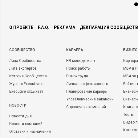
О ПРОЕКТЕ
F.A.Q.
РЕКЛАМА
ДЕКЛАРАЦИЯ СООБЩЕСТВ
CООБЩЕСТВО
КАРЬЕРА
БИЗНЕС
Лица Сообщества
HR-менеджмент
Корпора
Лига экспертов
Поиск работы
MBA в Р
История Сообщества
Рынок труда
MBA за 
Журнал Executive.ru
Личная эффективность
Рейтинг
Executive отдыхает
Планирование карьеры
Бизнес-
Управленческие вакансии
Бизнес-
НОВОСТИ
Справочник компаний
Книги п
Тесты
Новости дня
Видео п
Новости компаний
Каталог
Отставки и назначения