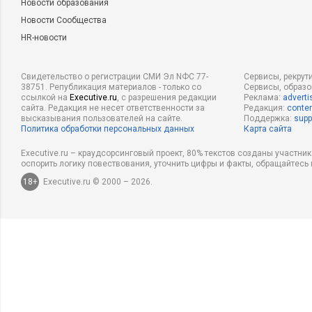
Новости образования
Новости Сообщества
HR-новости
Свидетельство о регистрации СМИ Эл NФС 77-
Сервисы, рекрут
38751. Републикация материалов - только со
Сервисы, образ
ссылкой на
Executive.ru
, с разрешения редакции
Реклама:
adverti
сайта. Редакция не несет ответственности за
Редакция:
conten
высказывания пользователей на сайте.
Поддержка:
supp
Политика обработки персональных данных
Карта сайта
Executive.ru – краудсорсинговый проект, 80% текстов созданы участни
оспорить логику повествования, уточнить цифры и факты, обращайтесь 
18+
Executive.ru © 2000 – 2026.