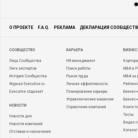
О ПРОЕКТЕ
F.A.Q.
РЕКЛАМА
ДЕКЛАРАЦИЯ СООБЩЕСТВ
CООБЩЕСТВО
КАРЬЕРА
БИЗНЕС
Лица Сообщества
HR-менеджмент
Корпора
Лига экспертов
Поиск работы
MBA в Р
История Сообщества
Рынок труда
MBA за 
Журнал Executive.ru
Личная эффективность
Рейтинг
Executive отдыхает
Планирование карьеры
Бизнес-
Управленческие вакансии
Бизнес-
НОВОСТИ
Справочник компаний
Книги п
Тесты
Новости дня
Видео п
Новости компаний
Каталог
Отставки и назначения