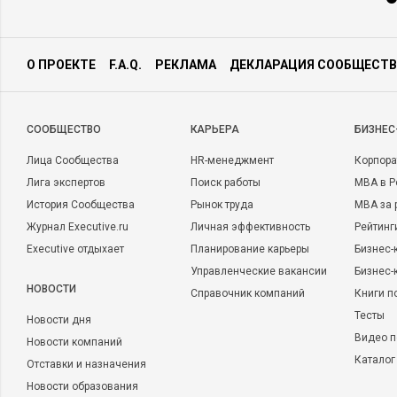
О ПРОЕКТЕ
F.A.Q.
РЕКЛАМА
ДЕКЛАРАЦИЯ СООБЩЕСТВ
CООБЩЕСТВО
КАРЬЕРА
БИЗНЕС
Лица Сообщества
HR-менеджмент
Корпора
Лига экспертов
Поиск работы
MBA в Р
История Сообщества
Рынок труда
MBA за 
Журнал Executive.ru
Личная эффективность
Рейтинг
Executive отдыхает
Планирование карьеры
Бизнес-
Управленческие вакансии
Бизнес-
НОВОСТИ
Справочник компаний
Книги п
Тесты
Новости дня
Видео п
Новости компаний
Каталог
Отставки и назначения
Новости образования