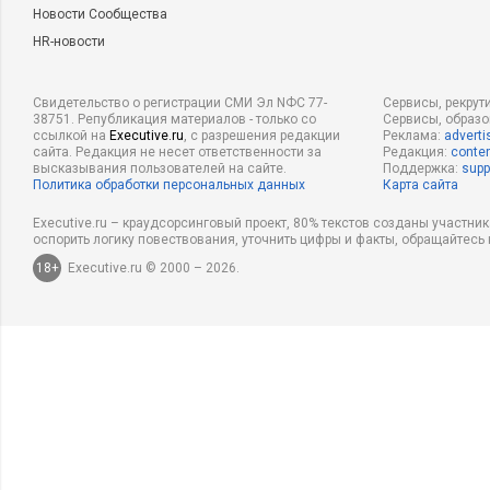
Новости Сообщества
HR-новости
Свидетельство о регистрации СМИ Эл NФС 77-
Сервисы, рекрут
38751. Републикация материалов - только со
Сервисы, образ
ссылкой на
Executive.ru
, с разрешения редакции
Реклама:
adverti
сайта. Редакция не несет ответственности за
Редакция:
conten
высказывания пользователей на сайте.
Поддержка:
supp
Политика обработки персональных данных
Карта сайта
Executive.ru – краудсорсинговый проект, 80% текстов созданы участни
оспорить логику повествования, уточнить цифры и факты, обращайтесь 
18+
Executive.ru © 2000 – 2026.