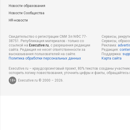
Новости образования
Новости Сообщества
HR-новости
Свидетельство о регистрации СМИ Эл NФС 77-
Сервисы, рекрут
38751. Републикация материалов - только со
Сервисы, образ
ссылкой на
Executive.ru
, с разрешения редакции
Реклама:
adverti
сайта. Редакция не несет ответственности за
Редакция:
conten
высказывания пользователей на сайте.
Поддержка:
supp
Политика обработки персональных данных
Карта сайта
Executive.ru – краудсорсинговый проект, 80% текстов созданы участни
оспорить логику повествования, уточнить цифры и факты, обращайтесь 
18+
Executive.ru © 2000 – 2026.