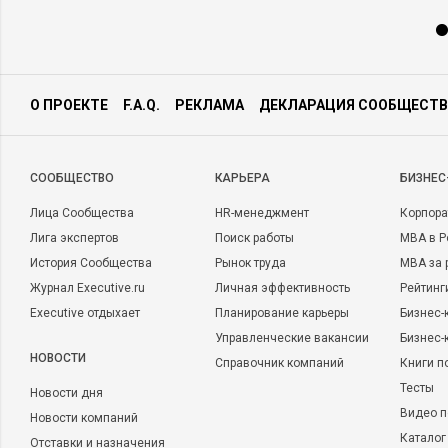
О ПРОЕКТЕ
F.A.Q.
РЕКЛАМА
ДЕКЛАРАЦИЯ СООБЩЕСТВ
CООБЩЕСТВО
КАРЬЕРА
БИЗНЕС
Лица Сообщества
HR-менеджмент
Корпора
Лига экспертов
Поиск работы
MBA в Р
История Сообщества
Рынок труда
MBA за 
Журнал Executive.ru
Личная эффективность
Рейтинг
Executive отдыхает
Планирование карьеры
Бизнес-
Управленческие вакансии
Бизнес-
НОВОСТИ
Справочник компаний
Книги п
Тесты
Новости дня
Видео п
Новости компаний
Каталог
Отставки и назначения