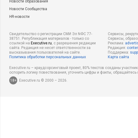
Новости образования
Новости Сообщества
HR-новости
Свидетельство о регистрации СМИ Эл NФС 77-
Сервисы, рекрут
38751. Републикация материалов - только со
Сервисы, образ
ссылкой на
Executive.ru
, с разрешения редакции
Реклама:
adverti
сайта. Редакция не несет ответственности за
Редакция:
conten
высказывания пользователей на сайте.
Поддержка:
supp
Политика обработки персональных данных
Карта сайта
Executive.ru – краудсорсинговый проект, 80% текстов созданы участни
оспорить логику повествования, уточнить цифры и факты, обращайтесь 
18+
Executive.ru © 2000 – 2026.