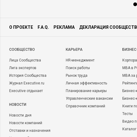
О ПРОЕКТЕ
F.A.Q.
РЕКЛАМА
ДЕКЛАРАЦИЯ СООБЩЕСТВ
CООБЩЕСТВО
КАРЬЕРА
БИЗНЕС
Лица Сообщества
HR-менеджмент
Корпора
Лига экспертов
Поиск работы
MBA в Р
История Сообщества
Рынок труда
MBA за 
Журнал Executive.ru
Личная эффективность
Рейтинг
Executive отдыхает
Планирование карьеры
Бизнес-
Управленческие вакансии
Бизнес-
НОВОСТИ
Справочник компаний
Книги п
Тесты
Новости дня
Видео п
Новости компаний
Каталог
Отставки и назначения