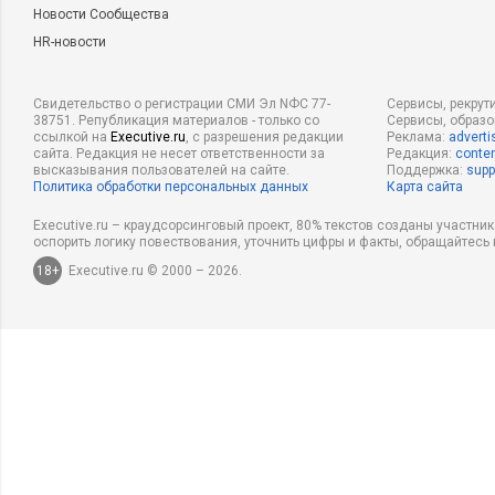
Новости Сообщества
HR-новости
Свидетельство о регистрации СМИ Эл NФС 77-
Сервисы, рекрут
38751. Републикация материалов - только со
Сервисы, образ
ссылкой на
Executive.ru
, с разрешения редакции
Реклама:
adverti
сайта. Редакция не несет ответственности за
Редакция:
conten
высказывания пользователей на сайте.
Поддержка:
supp
Политика обработки персональных данных
Карта сайта
Executive.ru – краудсорсинговый проект, 80% текстов созданы участни
оспорить логику повествования, уточнить цифры и факты, обращайтесь 
18+
Executive.ru © 2000 – 2026.