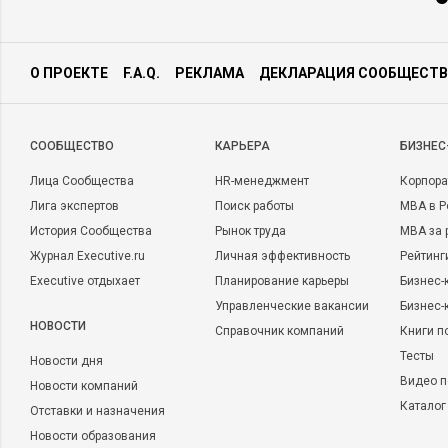
О ПРОЕКТЕ
F.A.Q.
РЕКЛАМА
ДЕКЛАРАЦИЯ СООБЩЕСТВ
CООБЩЕСТВО
КАРЬЕРА
БИЗНЕС
Лица Сообщества
HR-менеджмент
Корпора
Лига экспертов
Поиск работы
MBA в Р
История Сообщества
Рынок труда
MBA за 
Журнал Executive.ru
Личная эффективность
Рейтинг
Executive отдыхает
Планирование карьеры
Бизнес-
Управленческие вакансии
Бизнес-
НОВОСТИ
Справочник компаний
Книги п
Тесты
Новости дня
Видео п
Новости компаний
Каталог
Отставки и назначения
Новости образования