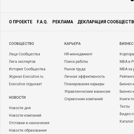
О ПРОЕКТЕ
F.A.Q.
РЕКЛАМА
ДЕКЛАРАЦИЯ СООБЩЕСТВ
CООБЩЕСТВО
КАРЬЕРА
БИЗНЕС
Лица Сообщества
HR-менеджмент
Корпора
Лига экспертов
Поиск работы
MBA в Р
История Сообщества
Рынок труда
MBA за 
Журнал Executive.ru
Личная эффективность
Рейтинг
Executive отдыхает
Планирование карьеры
Бизнес-
Управленческие вакансии
Бизнес-
НОВОСТИ
Справочник компаний
Книги п
Тесты
Новости дня
Видео п
Новости компаний
Каталог
Отставки и назначения
Новости образования