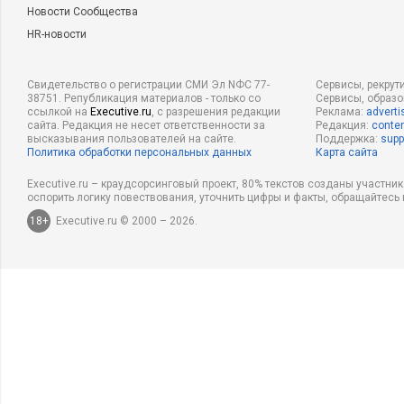
Новости Сообщества
HR-новости
Свидетельство о регистрации СМИ Эл NФС 77-
Сервисы, рекрут
38751. Републикация материалов - только со
Сервисы, образ
ссылкой на
Executive.ru
, с разрешения редакции
Реклама:
adverti
сайта. Редакция не несет ответственности за
Редакция:
conten
высказывания пользователей на сайте.
Поддержка:
supp
Политика обработки персональных данных
Карта сайта
Executive.ru – краудсорсинговый проект, 80% текстов созданы участни
оспорить логику повествования, уточнить цифры и факты, обращайтесь 
18+
Executive.ru © 2000 – 2026.