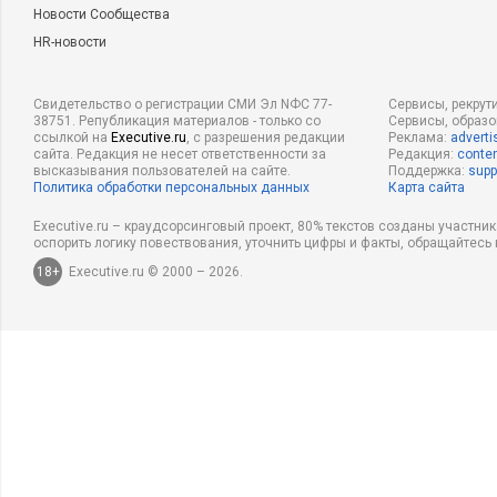
Новости Сообщества
HR-новости
Свидетельство о регистрации СМИ Эл NФС 77-
Сервисы, рекрут
38751. Републикация материалов - только со
Сервисы, образ
ссылкой на
Executive.ru
, с разрешения редакции
Реклама:
adverti
сайта. Редакция не несет ответственности за
Редакция:
conten
высказывания пользователей на сайте.
Поддержка:
supp
Политика обработки персональных данных
Карта сайта
Executive.ru – краудсорсинговый проект, 80% текстов созданы участни
оспорить логику повествования, уточнить цифры и факты, обращайтесь 
18+
Executive.ru © 2000 – 2026.