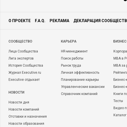
О ПРОЕКТЕ
F.A.Q.
РЕКЛАМА
ДЕКЛАРАЦИЯ СООБЩЕСТВ
CООБЩЕСТВО
КАРЬЕРА
БИЗНЕС
Лица Сообщества
HR-менеджмент
Корпора
Лига экспертов
Поиск работы
MBA в Р
История Сообщества
Рынок труда
MBA за 
Журнал Executive.ru
Личная эффективность
Рейтинг
Executive отдыхает
Планирование карьеры
Бизнес-
Управленческие вакансии
Бизнес-
НОВОСТИ
Справочник компаний
Книги п
Тесты
Новости дня
Видео п
Новости компаний
Каталог
Отставки и назначения
Новости образования