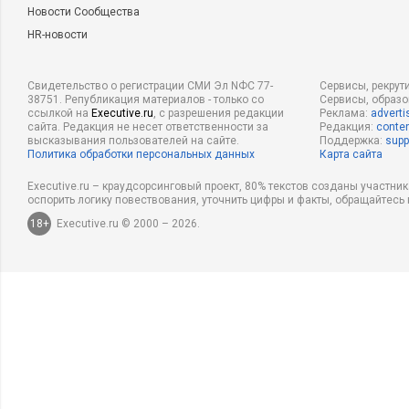
Новости Сообщества
HR-новости
Свидетельство о регистрации СМИ Эл NФС 77-
Сервисы, рекрут
38751. Републикация материалов - только со
Сервисы, образ
ссылкой на
Executive.ru
, с разрешения редакции
Реклама:
adverti
сайта. Редакция не несет ответственности за
Редакция:
conten
высказывания пользователей на сайте.
Поддержка:
supp
Политика обработки персональных данных
Карта сайта
Executive.ru – краудсорсинговый проект, 80% текстов созданы участни
оспорить логику повествования, уточнить цифры и факты, обращайтесь 
18+
Executive.ru © 2000 – 2026.