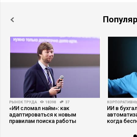
Популя
РЫНОК ТРУДА
18398
37
КОРПОРАТИВН
«ИИ сломал найм»: как
ИИ в бухгал
адаптироваться к новым
автоматиза
правилам поиска работы
когда бесп