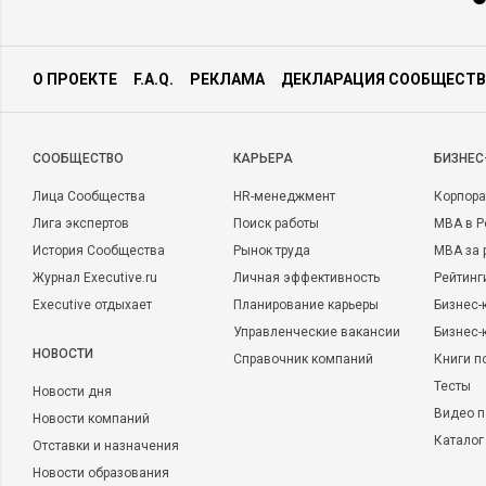
О ПРОЕКТЕ
F.A.Q.
РЕКЛАМА
ДЕКЛАРАЦИЯ СООБЩЕСТВ
CООБЩЕСТВО
КАРЬЕРА
БИЗНЕС
Лица Сообщества
HR-менеджмент
Корпора
Лига экспертов
Поиск работы
MBA в Р
История Сообщества
Рынок труда
MBA за 
Журнал Executive.ru
Личная эффективность
Рейтинг
Executive отдыхает
Планирование карьеры
Бизнес-
Управленческие вакансии
Бизнес-
НОВОСТИ
Справочник компаний
Книги п
Тесты
Новости дня
Видео п
Новости компаний
Каталог
Отставки и назначения
Новости образования