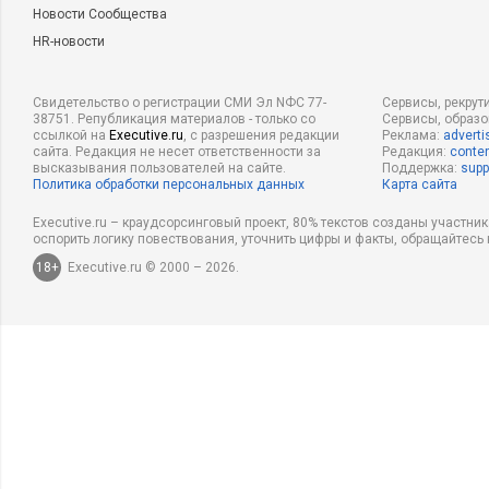
Новости Сообщества
HR-новости
Свидетельство о регистрации СМИ Эл NФС 77-
Сервисы, рекрут
38751. Републикация материалов - только со
Сервисы, образ
ссылкой на
Executive.ru
, с разрешения редакции
Реклама:
adverti
сайта. Редакция не несет ответственности за
Редакция:
conten
высказывания пользователей на сайте.
Поддержка:
supp
Политика обработки персональных данных
Карта сайта
Executive.ru – краудсорсинговый проект, 80% текстов созданы участни
оспорить логику повествования, уточнить цифры и факты, обращайтесь 
18+
Executive.ru © 2000 – 2026.