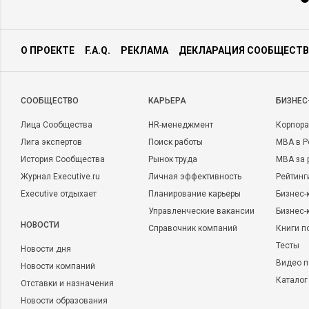
О ПРОЕКТЕ
F.A.Q.
РЕКЛАМА
ДЕКЛАРАЦИЯ СООБЩЕСТВ
CООБЩЕСТВО
КАРЬЕРА
БИЗНЕС
Лица Сообщества
HR-менеджмент
Корпора
Лига экспертов
Поиск работы
MBA в Р
История Сообщества
Рынок труда
MBA за 
Журнал Executive.ru
Личная эффективность
Рейтинг
Executive отдыхает
Планирование карьеры
Бизнес-
Управленческие вакансии
Бизнес-
НОВОСТИ
Справочник компаний
Книги п
Тесты
Новости дня
Видео п
Новости компаний
Каталог
Отставки и назначения
Новости образования