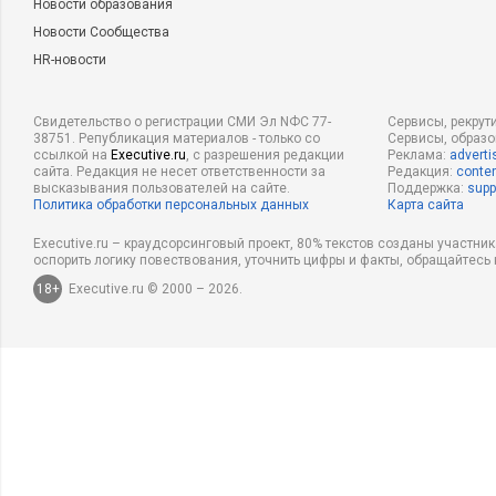
Новости образования
Новости Сообщества
HR-новости
Свидетельство о регистрации СМИ Эл NФС 77-
Сервисы, рекрут
38751. Републикация материалов - только со
Сервисы, образ
ссылкой на
Executive.ru
, с разрешения редакции
Реклама:
adverti
сайта. Редакция не несет ответственности за
Редакция:
conten
высказывания пользователей на сайте.
Поддержка:
supp
Политика обработки персональных данных
Карта сайта
Executive.ru – краудсорсинговый проект, 80% текстов созданы участни
оспорить логику повествования, уточнить цифры и факты, обращайтесь 
18+
Executive.ru © 2000 – 2026.