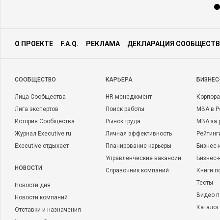
О ПРОЕКТЕ
F.A.Q.
РЕКЛАМА
ДЕКЛАРАЦИЯ СООБЩЕСТВ
CООБЩЕСТВО
КАРЬЕРА
БИЗНЕС
Лица Сообщества
HR-менеджмент
Корпора
Лига экспертов
Поиск работы
MBA в Р
История Сообщества
Рынок труда
MBA за 
Журнал Executive.ru
Личная эффективность
Рейтинг
Executive отдыхает
Планирование карьеры
Бизнес-
Управленческие вакансии
Бизнес-
НОВОСТИ
Справочник компаний
Книги п
Тесты
Новости дня
Видео п
Новости компаний
Каталог
Отставки и назначения