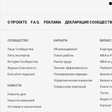
О ПРОЕКТЕ
F.A.Q.
РЕКЛАМА
ДЕКЛАРАЦИЯ СООБЩЕСТВ
CООБЩЕСТВО
КАРЬЕРА
БИЗНЕС
Лица Сообщества
HR-менеджмент
Корпора
Лига экспертов
Поиск работы
MBA в Р
История Сообщества
Рынок труда
MBA за 
Журнал Executive.ru
Личная эффективность
Рейтинг
Executive отдыхает
Планирование карьеры
Бизнес-
Управленческие вакансии
Бизнес-
НОВОСТИ
Справочник компаний
Книги п
Тесты
Новости дня
Видео п
Новости компаний
Каталог
Отставки и назначения