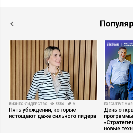
Популя
БИЗНЕС-ЛИДЕРСТВО
5554
9
EXECUTIVE MAR
Пять убеждений, которые
День откр
истощают даже сильного лидера
программы
«Стратеги
новые тех