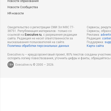
Новости образования
Новости Сообщества
HR-новости
Свидетельство о регистрации СМИ Эл NФС 77-
Сервисы, рекрут
38751. Републикация материалов - только со
Сервисы, образ
ссылкой на
Executive.ru
, с разрешения редакции
Реклама:
adverti
сайта. Редакция не несет ответственности за
Редакция:
conten
высказывания пользователей на сайте.
Поддержка:
supp
Политика обработки персональных данных
Карта сайта
Executive.ru – краудсорсинговый проект, 80% текстов созданы участни
оспорить логику повествования, уточнить цифры и факты, обращайтесь 
18+
Executive.ru © 2000 – 2026.