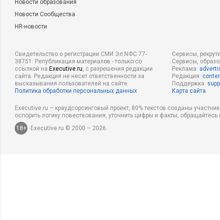
Новости образования
Новости Сообщества
HR-новости
Свидетельство о регистрации СМИ Эл NФС 77-
Сервисы, рекрут
38751. Републикация материалов - только со
Сервисы, образ
ссылкой на
Executive.ru
, с разрешения редакции
Реклама:
adverti
сайта. Редакция не несет ответственности за
Редакция:
conten
высказывания пользователей на сайте.
Поддержка:
supp
Политика обработки персональных данных
Карта сайта
Executive.ru – краудсорсинговый проект, 80% текстов созданы участни
оспорить логику повествования, уточнить цифры и факты, обращайтесь 
18+
Executive.ru © 2000 – 2026.