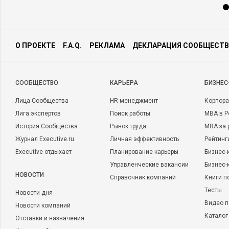
О ПРОЕКТЕ
F.A.Q.
РЕКЛАМА
ДЕКЛАРАЦИЯ СООБЩЕСТВ
CООБЩЕСТВО
КАРЬЕРА
БИЗНЕС
Лица Сообщества
HR-менеджмент
Корпора
Лига экспертов
Поиск работы
MBA в Р
История Сообщества
Рынок труда
MBA за 
Журнал Executive.ru
Личная эффективность
Рейтинг
Executive отдыхает
Планирование карьеры
Бизнес-
Управленческие вакансии
Бизнес-
НОВОСТИ
Справочник компаний
Книги п
Тесты
Новости дня
Видео п
Новости компаний
Каталог
Отставки и назначения