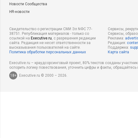
Новости Сообщества
HR-новости
Свидетельство о регистрации СМИ Эл NФС 77-
Сервисы, рекрут
38751. Републикация материалов - только со
Сервисы, образ
ссылкой на
Executive.ru
, с разрешения редакции
Реклама:
adverti
сайта. Редакция не несет ответственности за
Редакция:
conten
высказывания пользователей на сайте.
Поддержка:
supp
Политика обработки персональных данных
Карта сайта
Executive.ru – краудсорсинговый проект, 80% текстов созданы участни
оспорить логику повествования, уточнить цифры и факты, обращайтесь 
18+
Executive.ru © 2000 – 2026.