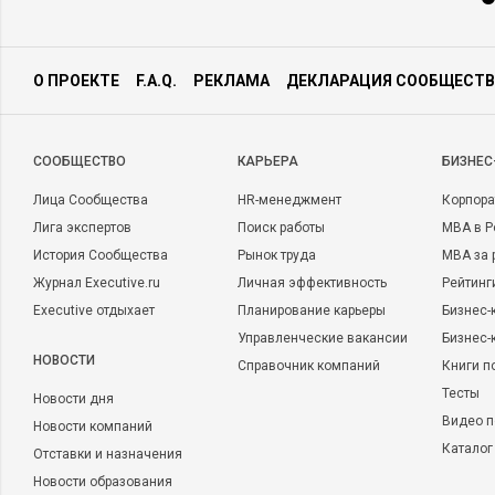
О ПРОЕКТЕ
F.A.Q.
РЕКЛАМА
ДЕКЛАРАЦИЯ СООБЩЕСТВ
CООБЩЕСТВО
КАРЬЕРА
БИЗНЕС
Лица Сообщества
HR-менеджмент
Корпора
Лига экспертов
Поиск работы
MBA в Р
История Сообщества
Рынок труда
MBA за 
Журнал Executive.ru
Личная эффективность
Рейтинг
Executive отдыхает
Планирование карьеры
Бизнес-
Управленческие вакансии
Бизнес-
НОВОСТИ
Справочник компаний
Книги п
Тесты
Новости дня
Видео п
Новости компаний
Каталог
Отставки и назначения
Новости образования