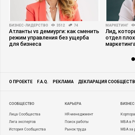
БИЗНЕС-ЛИДЕРСТВО
3512
74
МАРКЕТИНГ
Атланты vs демиурги: как сменить
Лид, котор
режим управления без ущерба
отдел плох
для бизнеса
маркетинга
О ПРОЕКТЕ
F.A.Q.
РЕКЛАМА
ДЕКЛАРАЦИЯ СООБЩЕСТВ
CООБЩЕСТВО
КАРЬЕРА
БИЗНЕС
Лица Сообщества
HR-менеджмент
Корпора
Лига экспертов
Поиск работы
MBA в Р
История Сообщества
Рынок труда
MBA за 