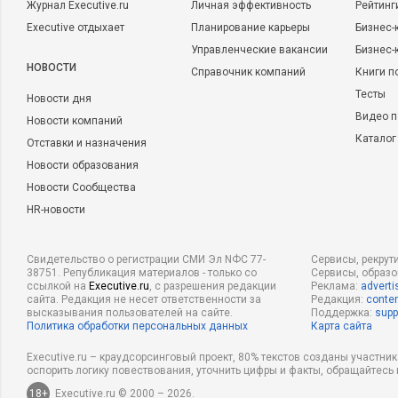
Журнал Executive.ru
Личная эффективность
Рейтинг
Executive отдыхает
Планирование карьеры
Бизнес-
Управленческие вакансии
Бизнес-
НОВОСТИ
Справочник компаний
Книги п
Тесты
Новости дня
Видео п
Новости компаний
Каталог
Отставки и назначения
Новости образования
Новости Сообщества
HR-новости
Свидетельство о регистрации СМИ Эл NФС 77-
Сервисы, рекрут
38751. Републикация материалов - только со
Сервисы, образ
ссылкой на
Executive.ru
, с разрешения редакции
Реклама:
adverti
сайта. Редакция не несет ответственности за
Редакция:
conten
высказывания пользователей на сайте.
Поддержка:
supp
Политика обработки персональных данных
Карта сайта
Executive.ru – краудсорсинговый проект, 80% текстов созданы участни
оспорить логику повествования, уточнить цифры и факты, обращайтесь 
18+
Executive.ru © 2000 – 2026.