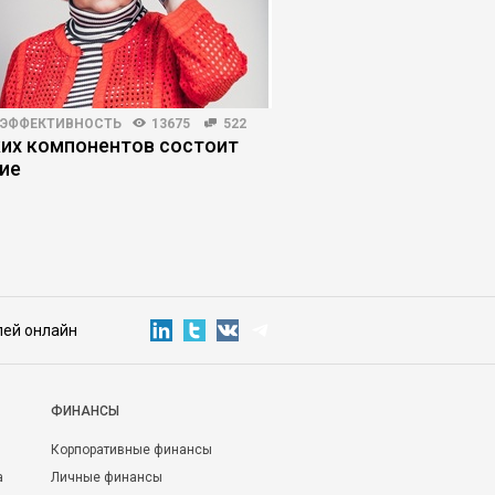
 ЭФФЕКТИВНОСТЬ
13675
522
БИЗНЕС-ЛИДЕРСТВО
430
ких компонентов состоит
Как управленцу выд
ие
давление сверху и с
лей онлайн
ФИНАНСЫ
Корпоративные финансы
а
Личные финансы