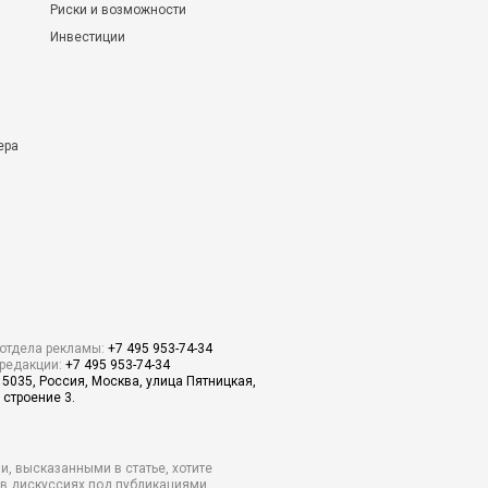
Риски и возможности
Инвестиции
ера
отдела рекламы:
+7 495 953-74-34
редакции:
+7 495 953-74-34
15035, Россия, Москва, улица Пятницкая,
 строение 3.
и, высказанными в статье, хотите
о в дискуссиях под публикациями.