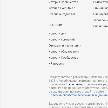
История Сообщества
Рынок тру
Журнал Executive.ru
Личная эф
Executive отдыхает
Планирова
Управленч
НОВОСТИ
Справочн
Новости дня
Новости компаний
Отставки и назначения
Новости образования
Новости Сообщества
HR-новости
Свидетельство о регистрации СМИ Эл NФС
38751. Републикация материалов - только
ссылкой на
Executive.ru
, с разрешения ре
сайта. Редакция не несет ответственности
высказывания пользователей на сайте.
Политика обработки персональных данны
Executive.ru – краудсорсинговый проект,
оспорить логику повествования, уточнить