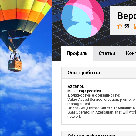
Вер
55
Профиль
Cтатьи
Кон
Опыт работы
AZERFON
Marketing Specialist
Должностные обязанности:
Value Added Service: creation, promotio
management
Описание деятельности компании:
N
GSM Operator in Azerbaijan, that will wor
network