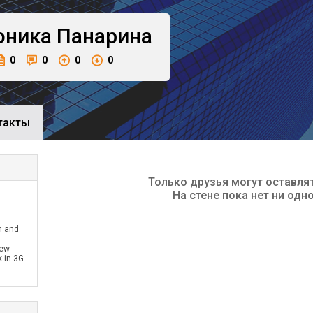
оника
Панарина
0
0
0
0
такты
Только друзья могут оставля
На стене пока нет ни одн
n and
ew
k in 3G