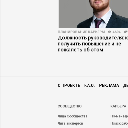
2
19
ПЛАНИРОВАНИЕ КАРЬЕРЫ
4694
– все, а другим –
Должность руководителя: 
добиться высоких
получить повышение и не
 продаж
пожалеть об этом
О ПРОЕКТЕ
F.A.Q.
РЕКЛАМА
Д
CООБЩЕСТВО
КАРЬЕРА
Лица Сообщества
HR-менед
Лига экспертов
Поиск раб