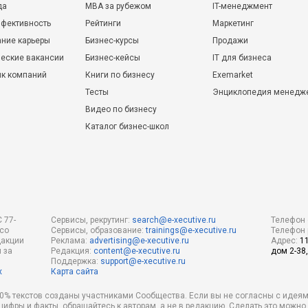
да
MBA за рубежом
IT-менеджмент
фективность
Рейтинги
Маркетинг
ние карьеры
Бизнес-курсы
Продажи
еские вакансии
Бизнес-кейсы
IT для бизнеса
ик компаний
Книги по бизнесу
Exemarket
Тесты
Энциклопедия менедж
Видео по бизнесу
Каталог бизнес-школ
 77-
Сервисы, рекрутинг:
search@e-xecutive.ru
Телефон 
 со
Сервисы, образование:
trainings@e-xecutive.ru
Телефон 
дакции
Реклама:
advertising@e-xecutive.ru
Адрес:
1
 за
Редакция:
content@e-xecutive.ru
дом 2-38,
Поддержка:
support@e-xecutive.ru
х
Карта сайта
 80% текстов созданы участниками Сообщества. Если вы не согласны с идеям
 цифры и факты, обращайтесь к авторам, а не в редакцию. Сделать это можн