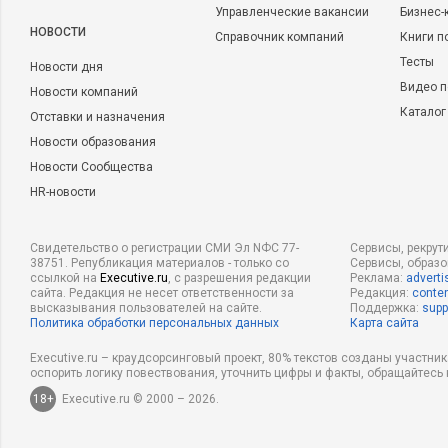
Управленческие вакансии
Бизнес-
НОВОСТИ
Справочник компаний
Книги п
Тесты
Новости дня
Видео п
Новости компаний
Каталог
Отставки и назначения
Новости образования
Новости Сообщества
HR-новости
Свидетельство о регистрации СМИ Эл NФС 77-
Сервисы, рекрут
38751. Републикация материалов - только со
Сервисы, образ
ссылкой на
Executive.ru
, с разрешения редакции
Реклама:
adverti
сайта. Редакция не несет ответственности за
Редакция:
conten
высказывания пользователей на сайте.
Поддержка:
supp
Политика обработки персональных данных
Карта сайта
Executive.ru – краудсорсинговый проект, 80% текстов созданы участни
оспорить логику повествования, уточнить цифры и факты, обращайтесь 
18+
Executive.ru © 2000 – 2026.