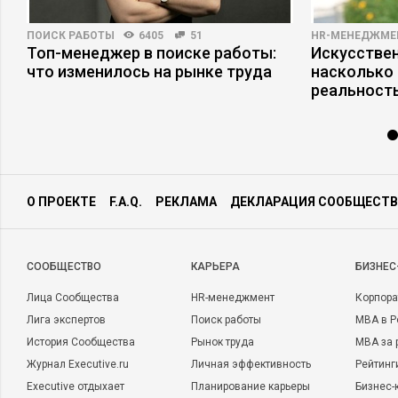
ПОИСК РАБОТЫ
6405
51
HR-МЕНЕДЖМЕ
Топ-менеджер в поиске работы:
Искусствен
что изменилось на рынке труда
насколько
реальност
О ПРОЕКТЕ
F.A.Q.
РЕКЛАМА
ДЕКЛАРАЦИЯ СООБЩЕСТВ
CООБЩЕСТВО
КАРЬЕРА
БИЗНЕС
Лица Сообщества
HR-менеджмент
Корпора
Лига экспертов
Поиск работы
MBA в Р
История Сообщества
Рынок труда
MBA за 
Журнал Executive.ru
Личная эффективность
Рейтинг
Executive отдыхает
Планирование карьеры
Бизнес-