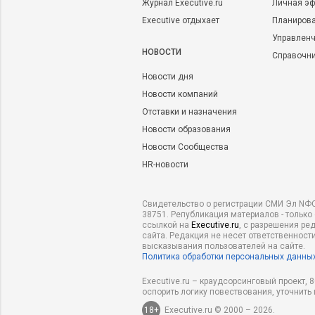
Журнал Executive.ru
Личная эф
Executive отдыхает
Планирова
Управленч
НОВОСТИ
Справочн
Новости дня
Новости компаний
Отставки и назначения
Новости образования
Новости Сообщества
HR-новости
Свидетельство о регистрации СМИ Эл NФС
38751. Републикация материалов - только
ссылкой на
Executive.ru
, с разрешения ре
сайта. Редакция не несет ответственности
высказывания пользователей на сайте.
Политика обработки персональных данны
Executive.ru – краудсорсинговый проект,
оспорить логику повествования, уточнить
18+
Executive.ru © 2000 – 2026.