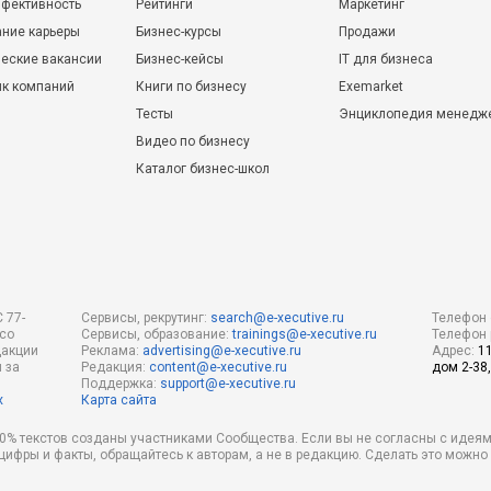
фективность
Рейтинги
Маркетинг
ние карьеры
Бизнес-курсы
Продажи
еские вакансии
Бизнес-кейсы
IT для бизнеса
ик компаний
Книги по бизнесу
Exemarket
Тесты
Энциклопедия менедж
Видео по бизнесу
Каталог бизнес-школ
 77-
Сервисы, рекрутинг:
search@e-xecutive.ru
Телефон 
 со
Сервисы, образование:
trainings@e-xecutive.ru
Телефон 
дакции
Реклама:
advertising@e-xecutive.ru
Адрес:
1
 за
Редакция:
content@e-xecutive.ru
дом 2-38,
Поддержка:
support@e-xecutive.ru
х
Карта сайта
 80% текстов созданы участниками Сообщества. Если вы не согласны с идеям
 цифры и факты, обращайтесь к авторам, а не в редакцию. Сделать это можн