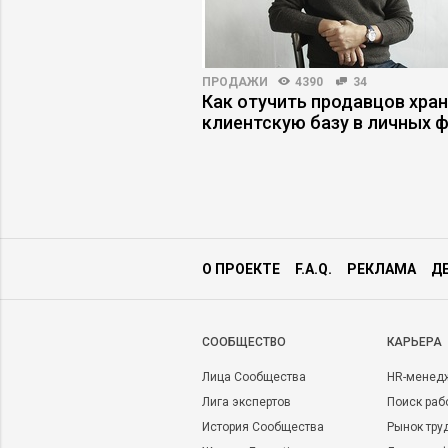
22
ПРОДАЖИ
4390
34
векоцентричность не
Как отучить продавцов хра
изнесе
клиентскую базу в личных 
О ПРОЕКТЕ
F.A.Q.
РЕКЛАМА
Д
CООБЩЕСТВО
КАРЬЕРА
Лица Сообщества
HR-менед
Лига экспертов
Поиск раб
История Сообщества
Рынок тру