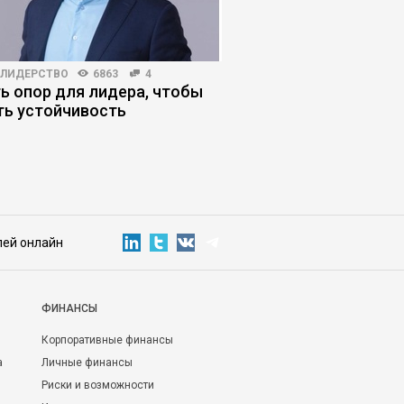
-ЛИДЕРСТВО
6863
4
БИЗНЕС-ЛИДЕРСТВО
351
ь опор для лидера, чтобы
Атланты vs демиурги
ть устойчивость
режим управления б
для бизнеса
лей онлайн
ФИНАНСЫ
Корпоративные финансы
а
Личные финансы
Риски и возможности