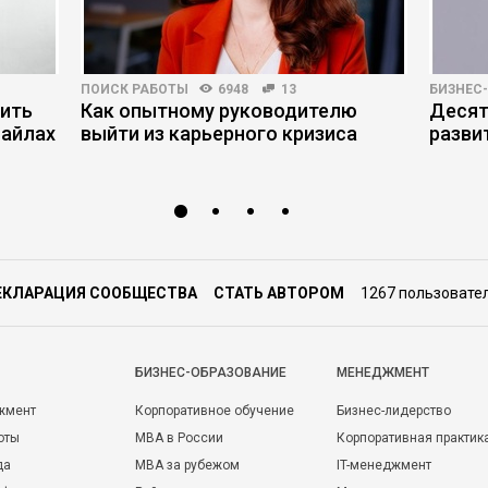
ПОИСК РАБОТЫ
6948
13
БИЗНЕС
нить
Как опытному руководителю
Десят
файлах
выйти из карьерного кризиса
разви
ЕКЛАРАЦИЯ СООБЩЕСТВА
СТАТЬ АВТОРОМ
1267 пользовате
БИЗНЕС-ОБРАЗОВАНИЕ
МЕНЕДЖМЕНТ
жмент
Корпоративное обучение
Бизнес-лидерство
оты
MBA в России
Корпоративная практик
да
MBA за рубежом
IT-менеджмент