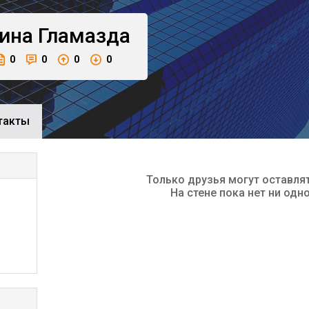
ина
Гламазда
0
0
0
0
такты
Только друзья могут оставля
На стене пока нет ни одн