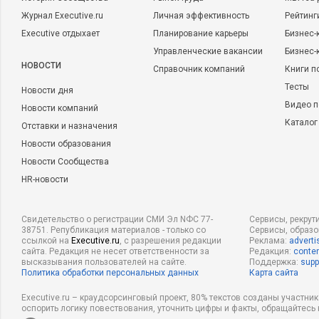
Журнал Executive.ru
Личная эффективность
Рейтинг
Executive отдыхает
Планирование карьеры
Бизнес-
Управленческие вакансии
Бизнес-
НОВОСТИ
Справочник компаний
Книги п
Тесты
Новости дня
Видео п
Новости компаний
Каталог
Отставки и назначения
Новости образования
Новости Сообщества
HR-новости
Свидетельство о регистрации СМИ Эл NФС 77-
Сервисы, рекрут
38751. Републикация материалов - только со
Сервисы, образ
ссылкой на
Executive.ru
, с разрешения редакции
Реклама:
adverti
сайта. Редакция не несет ответственности за
Редакция:
conten
высказывания пользователей на сайте.
Поддержка:
supp
Политика обработки персональных данных
Карта сайта
Executive.ru – краудсорсинговый проект, 80% текстов созданы участни
оспорить логику повествования, уточнить цифры и факты, обращайтесь 