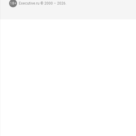
18+
Executive.ru © 2000 – 2026.