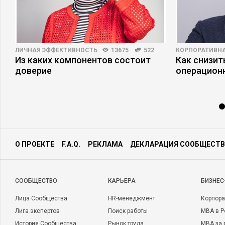
ЛИЧНАЯ ЭФФЕКТИВНОСТЬ
13675
522
КОРПОРАТИВНА
Из каких компонентов состоит
Как снизит
доверие
операцион
О ПРОЕКТЕ
F.A.Q.
РЕКЛАМА
ДЕКЛАРАЦИЯ СООБЩЕСТВ
CООБЩЕСТВО
КАРЬЕРА
БИЗНЕС
Лица Сообщества
HR-менеджмент
Корпора
Лига экспертов
Поиск работы
MBA в Р
История Сообщества
Рынок труда
MBA за 