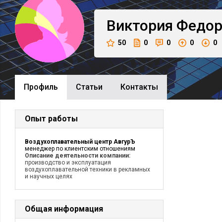
Виктория
Федор
50
0
0
0
0
Профиль
Cтатьи
Контакты
Опыт работы
Воздухоплавательный центр АвгурЪ
менеджер по клиентским отношениям
Описание деятельности компании:
производство и эксплуатация
воздухоплавательной техники в рекламных
и научных целях
Общая информация