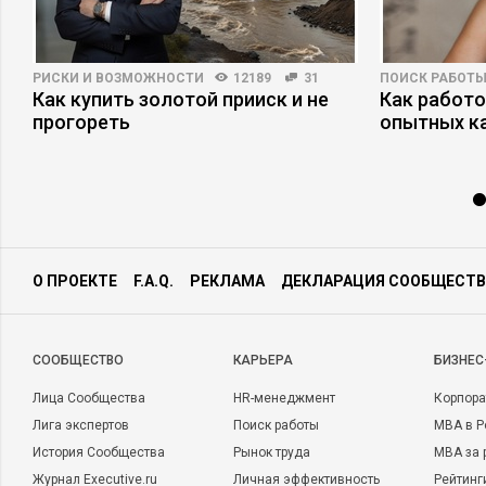
РИСКИ И ВОЗМОЖНОСТИ
12189
31
ПОИСК РАБОТ
Как купить золотой прииск и не
Как работ
а
прогореть
опытных к
О ПРОЕКТЕ
F.A.Q.
РЕКЛАМА
ДЕКЛАРАЦИЯ СООБЩЕСТВ
CООБЩЕСТВО
КАРЬЕРА
БИЗНЕС
Лица Сообщества
HR-менеджмент
Корпора
Лига экспертов
Поиск работы
MBA в Р
История Сообщества
Рынок труда
MBA за 
Журнал Executive.ru
Личная эффективность
Рейтинг