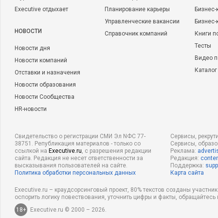
Executive отдыхает
Планирование карьеры
Бизнес-
Управленческие вакансии
Бизнес-
НОВОСТИ
Справочник компаний
Книги п
Тесты
Новости дня
Видео п
Новости компаний
Каталог
Отставки и назначения
Новости образования
Новости Сообщества
HR-новости
Свидетельство о регистрации СМИ Эл NФС 77-
Сервисы, рекрут
38751. Републикация материалов - только со
Сервисы, образ
ссылкой на
Executive.ru
, с разрешения редакции
Реклама:
adverti
сайта. Редакция не несет ответственности за
Редакция:
conten
высказывания пользователей на сайте.
Поддержка:
supp
Политика обработки персональных данных
Карта сайта
Executive.ru – краудсорсинговый проект, 80% текстов созданы участни
оспорить логику повествования, уточнить цифры и факты, обращайтесь 
18+
Executive.ru © 2000 – 2026.