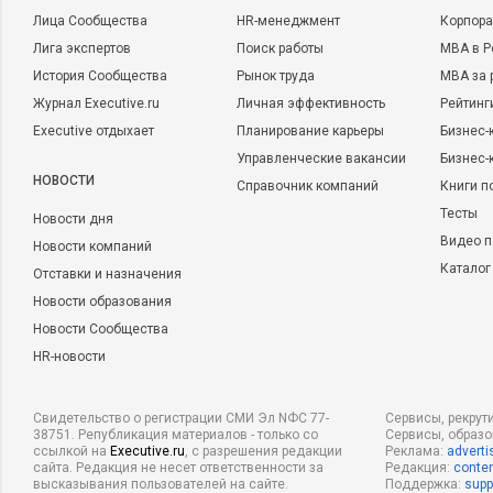
Лица Сообщества
HR-менеджмент
Корпора
Лига экспертов
Поиск работы
MBA в Р
История Сообщества
Рынок труда
MBA за 
Журнал Executive.ru
Личная эффективность
Рейтинг
Executive отдыхает
Планирование карьеры
Бизнес-
Управленческие вакансии
Бизнес-
НОВОСТИ
Справочник компаний
Книги п
Тесты
Новости дня
Видео п
Новости компаний
Каталог
Отставки и назначения
Новости образования
Новости Сообщества
HR-новости
Свидетельство о регистрации СМИ Эл NФС 77-
Сервисы, рекрут
38751. Републикация материалов - только со
Сервисы, образ
ссылкой на
Executive.ru
, с разрешения редакции
Реклама:
adverti
сайта. Редакция не несет ответственности за
Редакция:
conten
высказывания пользователей на сайте.
Поддержка:
supp