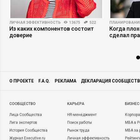
ЛИЧНАЯ ЭФФЕКТИВНОСТЬ
13675
522
ПЛАНИРОВАНИ
Из каких компонентов состоит
Когда плох
доверие
сделал пр
О ПРОЕКТЕ
F.A.Q.
РЕКЛАМА
ДЕКЛАРАЦИЯ СООБЩЕСТВ
CООБЩЕСТВО
КАРЬЕРА
БИЗНЕС
Лица Сообщества
HR-менеджмент
Корпора
Лига экспертов
Поиск работы
MBA в Р
История Сообщества
Рынок труда
MBA за 
Журнал Executive.ru
Личная эффективность
Рейтинг