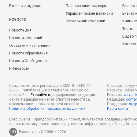
Executive отдыхает
Планирование карьеры
Бизнес-
Управленческие вакансии
Бизнес-
НОВОСТИ
Справочник компаний
Книги п
Тесты
Новости дня
Видео п
Новости компаний
Каталог
Отставки и назначения
Новости образования
Новости Сообщества
HR-новости
Свидетельство о регистрации СМИ Эл NФС 77-
Сервисы, рекрут
38751. Републикация материалов - только со
Сервисы, образ
ссылкой на
Executive.ru
, с разрешения редакции
Реклама:
adverti
сайта. Редакция не несет ответственности за
Редакция:
conten
высказывания пользователей на сайте.
Поддержка:
supp
Политика обработки персональных данных
Карта сайта
Executive.ru – краудсорсинговый проект, 80% текстов созданы участни
оспорить логику повествования, уточнить цифры и факты, обращайтесь 
18+
Executive.ru © 2000 – 2026.