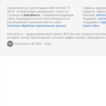
Свидетельство о регистрации СМИ Эл NФС 77-
Сервисы, рекрут
38751. Републикация материалов - только со
Сервисы, образ
ссылкой на
Executive.ru
, с разрешения редакции
Реклама:
adverti
сайта. Редакция не несет ответственности за
Редакция:
conten
высказывания пользователей на сайте.
Поддержка:
supp
Политика обработки персональных данных
Карта сайта
Executive.ru – краудсорсинговый проект, 80% текстов созданы участни
оспорить логику повествования, уточнить цифры и факты, обращайтесь 
18+
Executive.ru © 2000 – 2026.