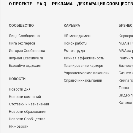
О ПРОЕКТЕ
F.A.Q.
РЕКЛАМА
ДЕКЛАРАЦИЯ СООБЩЕСТВ
CООБЩЕСТВО
КАРЬЕРА
БИЗНЕС
Лица Сообщества
HR-менеджмент
Корпора
Лига экспертов
Поиск работы
MBA в Р
История Сообщества
Рынок труда
MBA за 
Журнал Executive.ru
Личная эффективность
Рейтинг
Executive отдыхает
Планирование карьеры
Бизнес-
Управленческие вакансии
Бизнес-
НОВОСТИ
Справочник компаний
Книги п
Тесты
Новости дня
Видео п
Новости компаний
Каталог
Отставки и назначения
Новости образования
Новости Сообщества
HR-новости