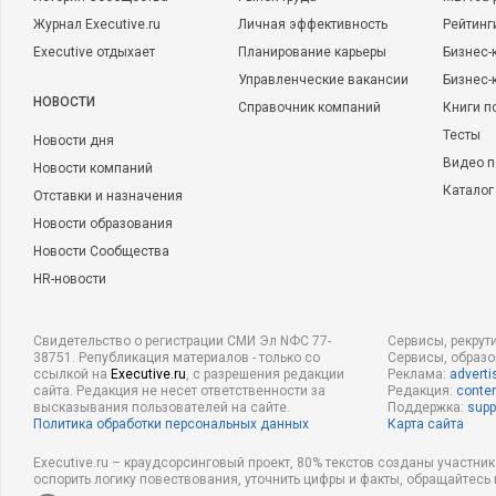
Журнал Executive.ru
Личная эффективность
Рейтинг
Executive отдыхает
Планирование карьеры
Бизнес-
Управленческие вакансии
Бизнес-
НОВОСТИ
Справочник компаний
Книги п
Тесты
Новости дня
Видео п
Новости компаний
Каталог
Отставки и назначения
Новости образования
Новости Сообщества
HR-новости
Свидетельство о регистрации СМИ Эл NФС 77-
Сервисы, рекрут
38751. Републикация материалов - только со
Сервисы, образ
ссылкой на
Executive.ru
, с разрешения редакции
Реклама:
adverti
сайта. Редакция не несет ответственности за
Редакция:
conten
высказывания пользователей на сайте.
Поддержка:
supp
Политика обработки персональных данных
Карта сайта
Executive.ru – краудсорсинговый проект, 80% текстов созданы участни
оспорить логику повествования, уточнить цифры и факты, обращайтесь 