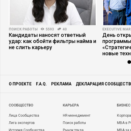
ПОИСК РАБОТЫ
5593
40
EXECUTIVE MAR
Кандидаты наносят ответный
День откр
удар: как обойти фильтры найма и
программы
не слить карьеру
«Стратеги
новые тех
О ПРОЕКТЕ
F.A.Q.
РЕКЛАМА
ДЕКЛАРАЦИЯ СООБЩЕСТВ
CООБЩЕСТВО
КАРЬЕРА
БИЗНЕС
Лица Сообщества
HR-менеджмент
Корпора
Лига экспертов
Поиск работы
MBA в Р
История Сообщества
Рынок труда
MBA за 