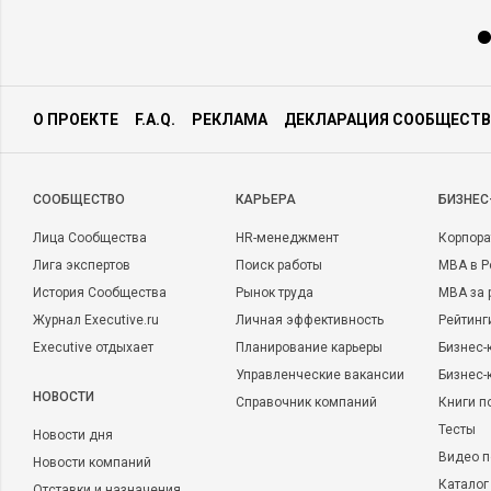
О ПРОЕКТЕ
F.A.Q.
РЕКЛАМА
ДЕКЛАРАЦИЯ СООБЩЕСТВ
CООБЩЕСТВО
КАРЬЕРА
БИЗНЕС
Лица Сообщества
HR-менеджмент
Корпора
Лига экспертов
Поиск работы
MBA в Р
История Сообщества
Рынок труда
MBA за 
Журнал Executive.ru
Личная эффективность
Рейтинг
Executive отдыхает
Планирование карьеры
Бизнес-
Управленческие вакансии
Бизнес-
НОВОСТИ
Справочник компаний
Книги п
Тесты
Новости дня
Видео п
Новости компаний
Каталог
Отставки и назначения