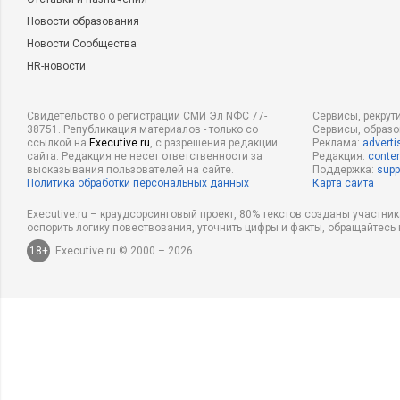
Новости образования
Новости Сообщества
HR-новости
Свидетельство о регистрации СМИ Эл NФС 77-
Сервисы, рекрут
38751. Републикация материалов - только со
Сервисы, образ
ссылкой на
Executive.ru
, с разрешения редакции
Реклама:
adverti
сайта. Редакция не несет ответственности за
Редакция:
conten
высказывания пользователей на сайте.
Поддержка:
supp
Политика обработки персональных данных
Карта сайта
Executive.ru – краудсорсинговый проект, 80% текстов созданы участни
оспорить логику повествования, уточнить цифры и факты, обращайтесь 
18+
Executive.ru © 2000 – 2026.