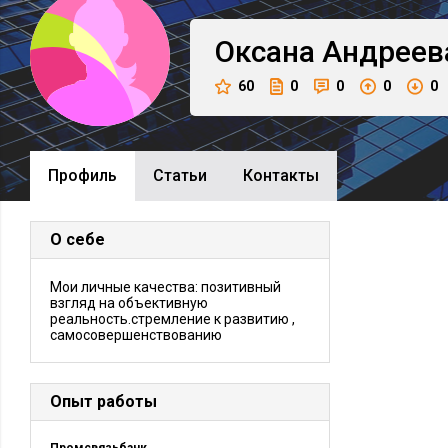
Оксана
Андреев
60
0
0
0
0
Профиль
Cтатьи
Контакты
О себе
Мои личные качества: позитивный
взгляд на объективную
реальность.стремление к развитию ,
самосовершенствованию
Опыт работы