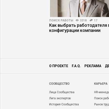
3147
30
ПОИСК РАБОТЫ
3318
17
й интеллект в HR:
Как выбрать работодателя 
жидания совпадают с
конфигурации компании
О ПРОЕКТЕ
F.A.Q.
РЕКЛАМА
Д
CООБЩЕСТВО
КАРЬЕРА
Лица Сообщества
HR-менед
Лига экспертов
Поиск раб
История Сообщества
Рынок тру