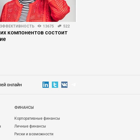
 ЭФФЕКТИВНОСТЬ
13675
522
КОРПОРАТИВНАЯ ПРАКТИКА
ких компонентов состоит
Когда руководители
ие
управление
лей онлайн
ФИНАНСЫ
Корпоративные финансы
а
Личные финансы
Риски и возможности