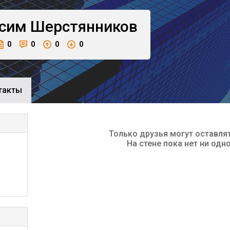
сим
Шерстянников
0
0
0
0
такты
Только друзья могут оставля
На стене пока нет ни одн