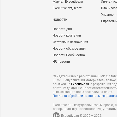
Журнал Executive.ru
Личная эф
Executive отдыхает
Планирова
Управленч
НОВОСТИ
Справочн
Новости дня
Новости компаний
Отставки и назначения
Новости образования
Новости Сообщества
HR-новости
Свидетельство о регистрации СМИ Эл NФС
38751. Републикация материалов - только
ссылкой на
Executive.ru
, с разрешения ре
сайта. Редакция не несет ответственности
высказывания пользователей на сайте.
Политика обработки персональных данны
Executive.ru – краудсорсинговый проект,
оспорить логику повествования, уточнить
18+
Executive.ru © 2000 – 2026.