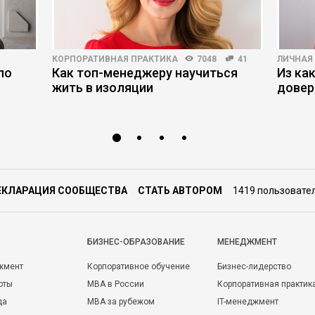
КОРПОРАТИВНАЯ ПРАКТИКА
7048
41
ЛИЧНАЯ
по
Как топ-менеджеру научиться
Из ка
жить в изоляции
довер
ЕКЛАРАЦИЯ СООБЩЕСТВА
СТАТЬ АВТОРОМ
1419 пользовате
БИЗНЕС-ОБРАЗОВАНИЕ
МЕНЕДЖМЕНТ
жмент
Корпоративное обучение
Бизнес-лидерство
оты
MBA в России
Корпоративная практик
да
MBA за рубежом
IT-менеджмент