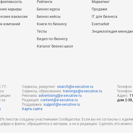
фективность
Рейтинги
Маркетинг
ние карьеры
Бизнес-курсы
Продажи
еские вакансии
Бизнес-кейсы
IT для бизнеса
ик компаний
Книги по бизнесу
Exemarket
Тесты
Энциклопедия менедж
Видео по бизнесу
Каталог бизнес-школ
 77-
Сервисы, рекрутинг:
search@e-xecutive.ru
Телефон 
 со
Сервисы, образование:
trainings@e-xecutive.ru
Телефон 
дакции
Реклама:
advertising@e-xecutive.ru
Адрес:
1
 за
Редакция:
content@e-xecutive.ru
дом 2-38,
Поддержка:
support@e-xecutive.ru
х
Карта сайта
 80% текстов созданы участниками Сообщества. Если вы не согласны с идеям
 цифры и факты, обращайтесь к авторам, а не в редакцию. Сделать это можн