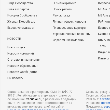
Лица Сообщества
HR-менеджмент
Корпора
Лига экспертов
Поиск работы
MBA в Р
История Сообщества
Рынок труда
MBA за 
Журнал Executive.ru
Личная эффективность
Рейтинг
Executive отдыхает
Планирование карьеры
Бизнес-
Управленческие вакансии
Бизнес-
НОВОСТИ
Справочник компаний
Книги п
Тесты
Новости дня
Видео п
Новости компаний
Каталог
Отставки и назначения
Новости образования
Новости Сообщества
HR-новости
Свидетельство о регистрации СМИ Эл NФС 77-
Сервисы, рекрут
38751. Републикация материалов - только со
Сервисы, образ
ссылкой на
Executive.ru
, с разрешения редакции
Реклама:
adverti
сайта. Редакция не несет ответственности за
Редакция:
conten
высказывания пользователей на сайте.
Поддержка:
supp