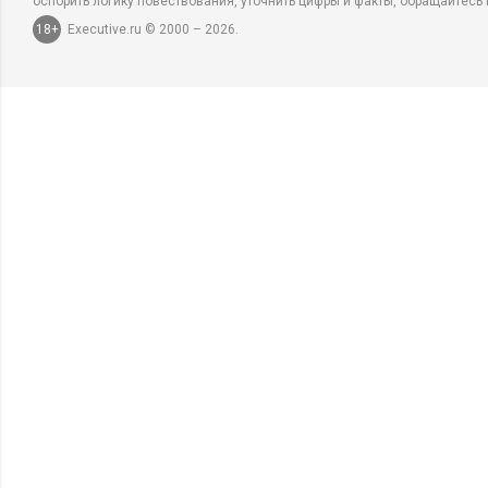
оспорить логику повествования, уточнить цифры и факты, обращайтесь 
18+
Executive.ru © 2000 – 2026.