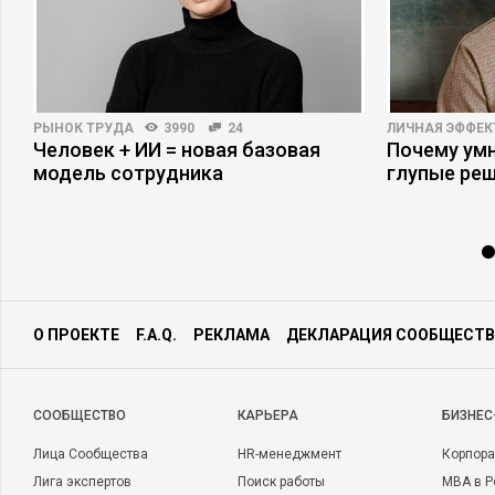
РЫНОК ТРУДА
3990
24
ЛИЧНАЯ ЭФФЕ
Человек + ИИ = новая базовая
Почему ум
модель сотрудника
глупые ре
О ПРОЕКТЕ
F.A.Q.
РЕКЛАМА
ДЕКЛАРАЦИЯ СООБЩЕСТВ
CООБЩЕСТВО
КАРЬЕРА
БИЗНЕС
Лица Сообщества
HR-менеджмент
Корпора
Лига экспертов
Поиск работы
MBA в Р