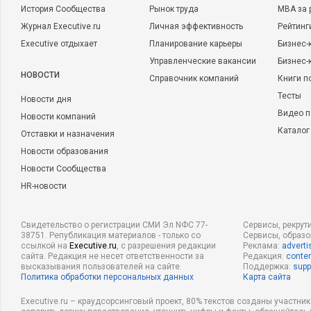
История Сообщества
Рынок труда
MBA за 
Журнал Executive.ru
Личная эффективность
Рейтинг
Executive отдыхает
Планирование карьеры
Бизнес-
Управленческие вакансии
Бизнес-
НОВОСТИ
Справочник компаний
Книги п
Тесты
Новости дня
Видео п
Новости компаний
Каталог
Отставки и назначения
Новости образования
Новости Сообщества
HR-новости
Свидетельство о регистрации СМИ Эл NФС 77-
Сервисы, рекрут
38751. Републикация материалов - только со
Сервисы, образ
ссылкой на
Executive.ru
, с разрешения редакции
Реклама:
adverti
сайта. Редакция не несет ответственности за
Редакция:
conten
высказывания пользователей на сайте.
Поддержка:
supp
Политика обработки персональных данных
Карта сайта
Executive.ru – краудсорсинговый проект, 80% текстов созданы участни