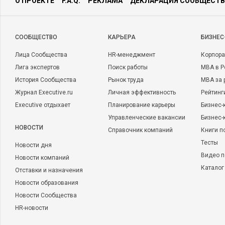
О ПРОЕКТЕ
F.A.Q.
РЕКЛАМА
ДЕКЛАРАЦИЯ СООБЩЕСТВ
CООБЩЕСТВО
КАРЬЕРА
БИЗНЕС
Лица Сообщества
HR-менеджмент
Корпора
Лига экспертов
Поиск работы
MBA в Р
История Сообщества
Рынок труда
MBA за 
Журнал Executive.ru
Личная эффективность
Рейтинг
Executive отдыхает
Планирование карьеры
Бизнес-
Управленческие вакансии
Бизнес-
НОВОСТИ
Справочник компаний
Книги п
Тесты
Новости дня
Видео п
Новости компаний
Каталог
Отставки и назначения
Новости образования
Новости Сообщества
HR-новости