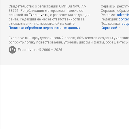
Свидетельство о регистрации СМИ Эл NФС 77-
Сервисы, рекрут
38751. Републикация материалов - только со
Сервисы, образ
ссылкой на
Executive.ru
, с разрешения редакции
Реклама:
adverti
сайта. Редакция не несет ответственности за
Редакция:
conten
высказывания пользователей на сайте.
Поддержка:
supp
Политика обработки персональных данных
Карта сайта
Executive.ru – краудсорсинговый проект, 80% текстов созданы участни
оспорить логику повествования, уточнить цифры и факты, обращайтесь 
18+
Executive.ru © 2000 – 2026.