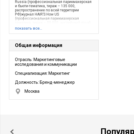
Russia (профессиональная парикмахерская
и бьюти-тематика, тираж – 135 000,
распространение по всей территории
РФ)журнал HAIR’S How US
(профессиональная парикмахерская
тематика, тираж – 50 000, английский язык)
и
показать все…
Общая информация
Отрасль: Маркетинговые
исследования и коммуникации
Специализация: Маркетинг
Должность:
Бренд-менеджер
Москва
Популя