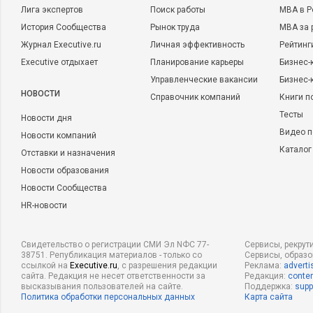
Лига экспертов
Поиск работы
MBA в Р
История Сообщества
Рынок труда
MBA за 
Журнал Executive.ru
Личная эффективность
Рейтинг
Executive отдыхает
Планирование карьеры
Бизнес-
Управленческие вакансии
Бизнес-
НОВОСТИ
Справочник компаний
Книги п
Тесты
Новости дня
Видео п
Новости компаний
Каталог
Отставки и назначения
Новости образования
Новости Сообщества
HR-новости
Свидетельство о регистрации СМИ Эл NФС 77-
Сервисы, рекрут
38751. Републикация материалов - только со
Сервисы, образ
ссылкой на
Executive.ru
, с разрешения редакции
Реклама:
adverti
сайта. Редакция не несет ответственности за
Редакция:
conten
высказывания пользователей на сайте.
Поддержка:
supp
Политика обработки персональных данных
Карта сайта