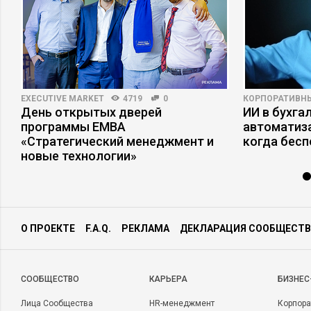
EXECUTIVE MARKET
4719
0
КОРПОРАТИВН
День открытых дверей
ИИ в бухгал
программы ЕМВА
автоматиза
«Стратегический менеджмент и
когда бесп
новые технологии»
О ПРОЕКТЕ
F.A.Q.
РЕКЛАМА
ДЕКЛАРАЦИЯ СООБЩЕСТВ
CООБЩЕСТВО
КАРЬЕРА
БИЗНЕС
Лица Сообщества
HR-менеджмент
Корпора