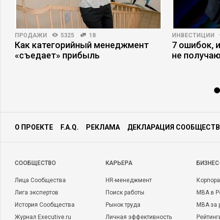
ПРОДАЖИ
5325
18
ИНВЕСТИЦИИ
Как категорийный менеджмент
7 ошибок, 
«съедает» прибыль
не получаю
О ПРОЕКТЕ
F.A.Q.
РЕКЛАМА
ДЕКЛАРАЦИЯ СООБЩЕСТВ
CООБЩЕСТВО
КАРЬЕРА
БИЗНЕС
Лица Сообщества
HR-менеджмент
Корпора
Лига экспертов
Поиск работы
MBA в Р
История Сообщества
Рынок труда
MBA за 
Журнал Executive.ru
Личная эффективность
Рейтинг