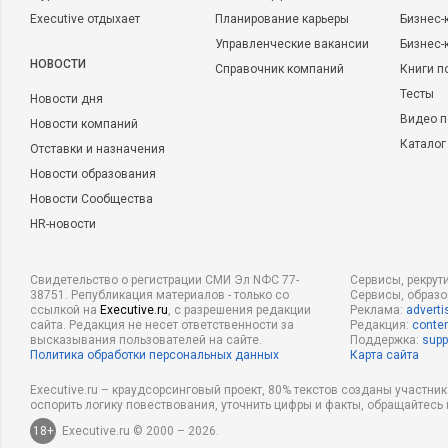
Executive отдыхает
Планирование карьеры
Бизнес-
Управленческие вакансии
Бизнес-
НОВОСТИ
Справочник компаний
Книги п
Тесты
Новости дня
Видео п
Новости компаний
Каталог
Отставки и назначения
Новости образования
Новости Сообщества
HR-новости
Свидетельство о регистрации СМИ Эл NФС 77-
Сервисы, рекрут
38751. Републикация материалов - только со
Сервисы, образ
ссылкой на
Executive.ru
, с разрешения редакции
Реклама:
adverti
сайта. Редакция не несет ответственности за
Редакция:
conten
высказывания пользователей на сайте.
Поддержка:
supp
Политика обработки персональных данных
Карта сайта
Executive.ru – краудсорсинговый проект, 80% текстов созданы участни
оспорить логику повествования, уточнить цифры и факты, обращайтесь 
18+
Executive.ru © 2000 – 2026.