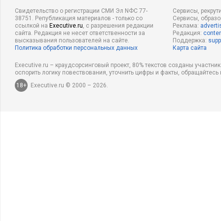
Свидетельство о регистрации СМИ Эл NФС 77-
Сервисы, рекрут
38751. Републикация материалов - только со
Сервисы, образ
ссылкой на
Executive.ru
, с разрешения редакции
Реклама:
adverti
сайта. Редакция не несет ответственности за
Редакция:
conten
высказывания пользователей на сайте.
Поддержка:
supp
Политика обработки персональных данных
Карта сайта
Executive.ru – краудсорсинговый проект, 80% текстов созданы участни
оспорить логику повествования, уточнить цифры и факты, обращайтесь 
18+
Executive.ru © 2000 – 2026.