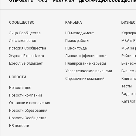
О ПРОЕКТЕ
F.A.Q.
РЕКЛАМА
ДЕКЛАРАЦИЯ СООБЩЕСТВ
CООБЩЕСТВО
КАРЬЕРА
БИЗНЕС
Лица Сообщества
HR-менеджмент
Корпора
Лига экспертов
Поиск работы
MBA в Р
История Сообщества
Рынок труда
MBA за 
Журнал Executive.ru
Личная эффективность
Рейтинг
Executive отдыхает
Планирование карьеры
Бизнес-
Управленческие вакансии
Бизнес-
НОВОСТИ
Справочник компаний
Книги п
Тесты
Новости дня
Видео п
Новости компаний
Каталог
Отставки и назначения
Новости образования
Новости Сообщества
HR-новости