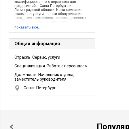
квалифицированного персонала для
предприятий г. Санкт-Петербурга и
Ленинградской области. Наша компания
оказывает услуги в части обслуживания
складских комплексов, производственных
линий, строительных площадок, а также,
оказания клининговых услуг.
показать все…
Общая информация
Отрасль: Сервис, услуги
Специализация: Работа с персоналом
Должность:
Начальник отдела,
заместитель руководителя
Санкт-Петербург
Популя