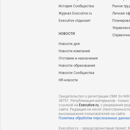
История Сообщества
Рынок тру
Журнал Executive.ru
Личная эф
Executive отдыхает
Планирова
Управленч
НОВОСТИ
Справочн
Новости дня
Новости компаний
Отставки и назначения
Новости образования
Новости Сообщества
HR-новости
Свидетельство о регистрации СМИ Эл NФС
38751. Републикация материалов - только
ссылкой на
Executive.ru
, с разрешения ре
сайта. Редакция не несет ответственности
высказывания пользователей на сайте.
Политика обработки персональных данны
Executive.ru – краудсорсинговый проект,