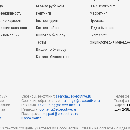
да
MBA за рубежом
IT-менеджмент
фективность
Рейтинги
Маркетинг
ние карьеры
Бизнес-курсы
Продажи
еские вакансии
Бизнес-кейсы
IT для бизнеса
ик компаний
Книги по бизнесу
Exemarket
Тесты
Энциклопедия менедж
Видео по бизнесу
Каталог бизнес-школ
 77-
Сервисы, рекрутинг:
search@e-xecutive.ru
Телефон 
 со
Сервисы, образование:
trainings@e-xecutive.ru
Телефон 
дакции
Реклама:
advertising@e-xecutive.ru
Адрес:
1
 за
Редакция:
content@e-xecutive.ru
дом 2-38,
Поддержка:
support@e-xecutive.ru
х
Карта сайта
 80% текстов созданы участниками Сообщества. Если вы не согласны с идеям