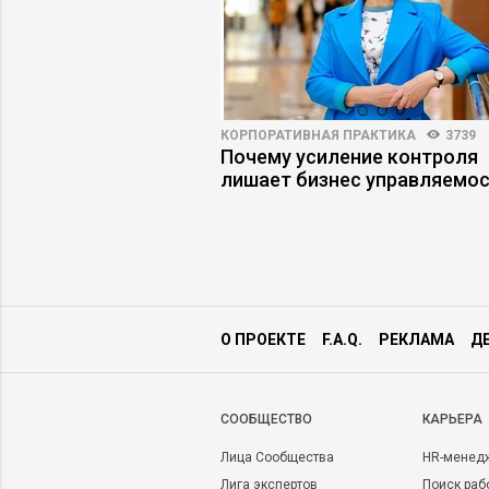
ПРАКТИКА
7048
41
КОРПОРАТИВНАЯ ПРАКТИКА
3739
джеру научиться
Почему усиление контроля
ции
лишает бизнес управляемо
О ПРОЕКТЕ
F.A.Q.
РЕКЛАМА
Д
CООБЩЕСТВО
КАРЬЕРА
Лица Сообщества
HR-менед
Лига экспертов
Поиск раб