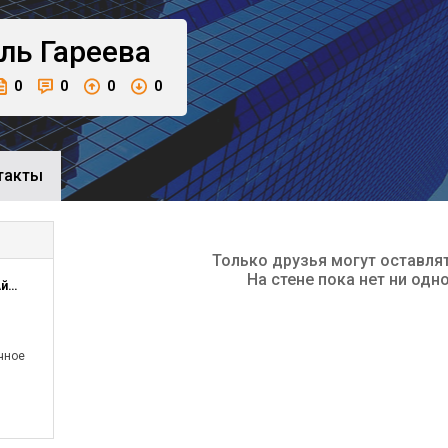
ель
Гареева
0
0
0
0
такты
Только друзья могут оставля
На стене пока нет ни одн
НОУДПО Институт АйТи (Академия АйТи)
чное