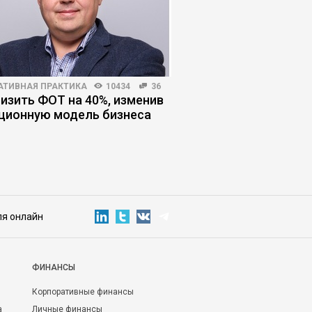
АТИВНАЯ ПРАКТИКА
10434
36
РЫНОК ТРУДА
18398
низить ФОТ на 40%, изменив
«ИИ сломал найм»: к
ционную модель бизнеса
адаптироваться к н
правилам поиска ра
ля онлайн
ФИНАНСЫ
Корпоративные финансы
а
Личные финансы