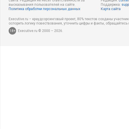
сайта. Редакция не несет ответственности за
Редакция:
conten
высказывания пользователей на сайте.
Поддержка:
supp
Политика обработки персональных данных
Карта сайта
Executive.ru – краудсорсинговый проект, 80% текстов созданы участни
оспорить логику повествования, уточнить цифры и факты, обращайтесь 
18+
Executive.ru © 2000 – 2026.