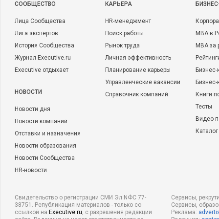
CООБЩЕСТВО
КАРЬЕРА
БИЗНЕС
Лица Сообщества
HR-менеджмент
Корпора
Лига экспертов
Поиск работы
MBA в Р
История Сообщества
Рынок труда
MBA за 
Журнал Executive.ru
Личная эффективность
Рейтинг
Executive отдыхает
Планирование карьеры
Бизнес-
Управленческие вакансии
Бизнес-
НОВОСТИ
Справочник компаний
Книги п
Тесты
Новости дня
Видео п
Новости компаний
Каталог
Отставки и назначения
Новости образования
Новости Сообщества
HR-новости
Свидетельство о регистрации СМИ Эл NФС 77-
Сервисы, рекрут
38751. Републикация материалов - только со
Сервисы, образ
ссылкой на
Executive.ru
, с разрешения редакции
Реклама:
adverti