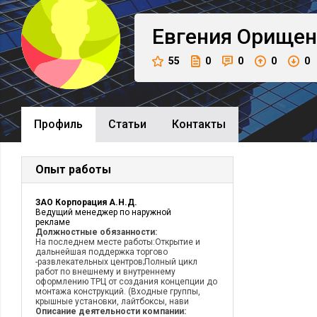
Евгения
Орищен
55
0
0
0
0
Профиль
Cтатьи
Контакты
Опыт работы
ЗАО Корпорация А.Н.Д.
Ведущий менеджер по наружной
рекламе
Должностные обязанности:
На последнем месте работы:Открытие и
дальнейшая поддержка торгово
-развлекательных центров;Полный цикл
работ по внешнему и внутреннему
оформлению ТРЦ от создания концепции до
монтажа конструкций. (Входные группы,
крышные установки, лайтбоксы, нави
Описание деятельности компании: