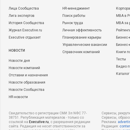
Лица Сообщества
HR-менеджмент
Корпора
Лига экспертов
Поиск работы
MBA в Р
История Сообщества
Рынок труда
MBA за 
Журнал Executive.ru
Личная эффективность
Рейтинг
Executive отдыхает
Планирование карьеры
Бизнес-
Управленческие вакансии
Бизнес-
НОВОСТИ
Справочник компаний
Книги п
Тесты
Новости дня
Видео п
Новости компаний
Каталог
Отставки и назначения
Новости образования
Новости Сообщества
HR-новости
Свидетельство о регистрации СМИ Эл NФС 77-
Сервисы, рекрут
38751. Републикация материалов - только со
Сервисы, образ
ссылкой на
Executive.ru
, с разрешения редакции
Реклама:
adverti
сайта. Редакция не несет ответственности за
Редакция:
conten