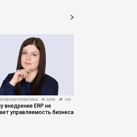
АТИВНАЯ ПРАКТИКА
6599
109
ПОИСК РАБОТЫ
6405
у внедрение ERP не
Топ-менеджер в пои
ает управляемость бизнеса
что изменилось на р