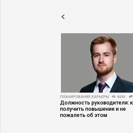
ОБУЧЕНИЕ
3104
93
ПЛАНИРОВАНИЕ КАРЬЕРЫ
4694
ков: как обучать
Должность руководителя: 
 когда условия
получить повышение и не
оянно меняются
пожалеть об этом