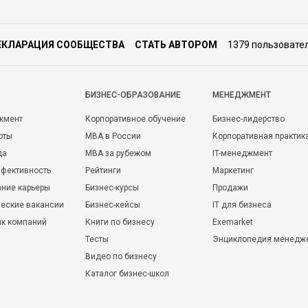
ЕКЛАРАЦИЯ СООБЩЕСТВА
СТАТЬ АВТОРОМ
1379 пользовате
БИЗНЕС-ОБРАЗОВАНИЕ
МЕНЕДЖМЕНТ
жмент
Корпоративное обучение
Бизнес-лидерство
оты
MBA в России
Корпоративная практик
да
MBA за рубежом
IT-менеджмент
фективность
Рейтинги
Маркетинг
ние карьеры
Бизнес-курсы
Продажи
еские вакансии
Бизнес-кейсы
IT для бизнеса
ик компаний
Книги по бизнесу
Exemarket
Тесты
Энциклопедия менедж
Видео по бизнесу
Каталог бизнес-школ