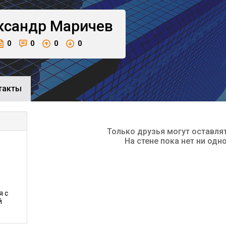
ксандр
Маричев
0
0
0
0
такты
Только друзья могут оставля
На стене пока нет ни одн
я с
й