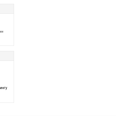
нии
ингу