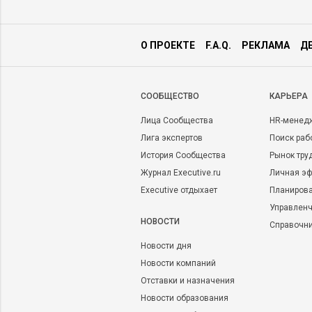
О ПРОЕКТЕ
F.A.Q.
РЕКЛАМА
Д
CООБЩЕСТВО
КАРЬЕРА
Лица Сообщества
HR-менед
Лига экспертов
Поиск раб
История Сообщества
Рынок тру
Журнал Executive.ru
Личная эф
Executive отдыхает
Планирова
Управленч
НОВОСТИ
Справочн
Новости дня
Новости компаний
Отставки и назначения
Новости образования