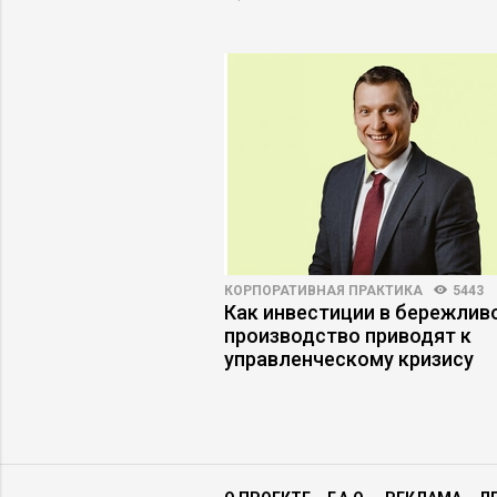
ПРАКТИКА
5868
33
КОРПОРАТИВНАЯ ПРАКТИКА
5443
енеджер будущего –
Как инвестиции в бережлив
росетей или
производство приводят к
 архитектор?
управленческому кризису