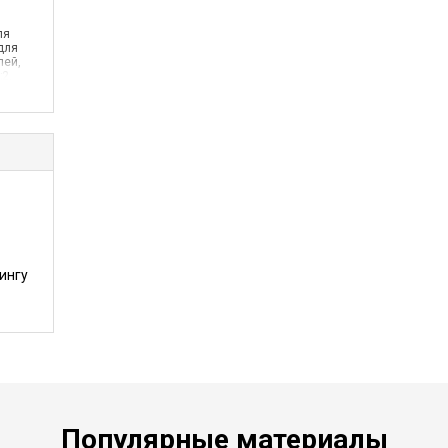
ля
для
лей,
2.
 -
ингу
Популярные материалы