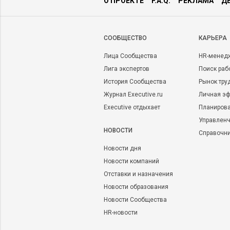
О ПРОЕКТЕ
F.A.Q.
РЕКЛАМА
Д
CООБЩЕСТВО
КАРЬЕРА
Лица Сообщества
HR-менед
Лига экспертов
Поиск раб
История Сообщества
Рынок тру
Журнал Executive.ru
Личная эф
Executive отдыхает
Планирова
Управленч
НОВОСТИ
Справочн
Новости дня
Новости компаний
Отставки и назначения
Новости образования
Новости Сообщества
HR-новости