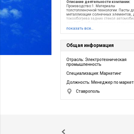
Описание деятельности компании:
Производство:1. Материалы
толстопленочной технологии: Пасты д
металлизации солнечных элементов, 
токообогрева задних стекол автомоби
для ГИС и гибких пленочных клавиатур;
Первичные преобразователи давления
показать все…
тензопреобразователи на основе К
Общая информация
Отрасль: Электротехническая
промышленность
Специализация: Маркетинг
Должность:
Менеджер по маркет
Ставрополь