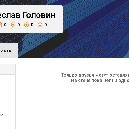
еслав
Головин
0
0
0
0
такты
Только друзья могут оставля
На стене пока нет ни одн
ООО Завод электронных материалов и приборов АНАЛОГ
ых