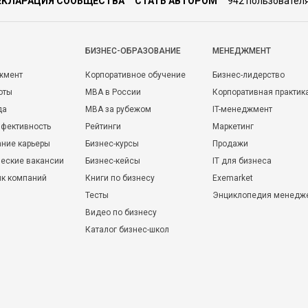
ЕКЛАРАЦИЯ СООБЩЕСТВА
СТАТЬ АВТОРОМ
942 пользовател
БИЗНЕС-ОБРАЗОВАНИЕ
МЕНЕДЖМЕНТ
жмент
Корпоративное обучение
Бизнес-лидерство
оты
MBA в России
Корпоративная практик
да
MBA за рубежом
IT-менеджмент
фективность
Рейтинги
Маркетинг
ние карьеры
Бизнес-курсы
Продажи
еские вакансии
Бизнес-кейсы
IT для бизнеса
ик компаний
Книги по бизнесу
Exemarket
Тесты
Энциклопедия менедж
Видео по бизнесу
Каталог бизнес-школ