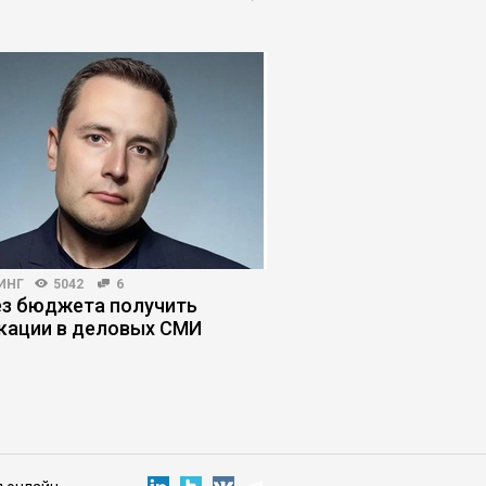
ИНГ
5042
6
HR-МЕНЕДЖМЕНТ
4153
ез бюджета получить
Единорог, винтик, по
кации в деловых СМИ
сценария найма пер